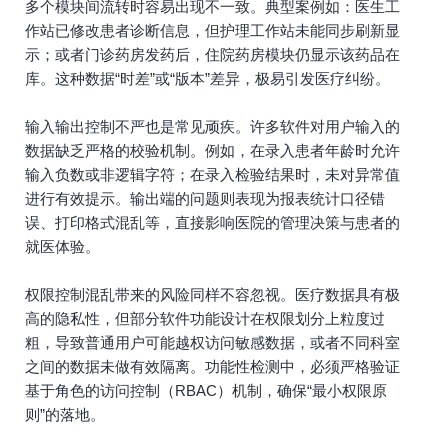
多个模块间流转时容易出现不一致。典型案例如：医生工
作站已修改患者诊断信息，但护理工作站未能同步刷新显
示；或者门诊药房发药后，住院药房模块仍显示该药品在
库。这种数据“时差”或“版本”差异，极易引发医疗纠纷。
输入输出控制不严也是常见顽疾。许多软件对用户输入的
数据缺乏严格的校验机制。例如，在录入患者年龄时允许
输入负数或非逻辑字符；在录入检验结果时，未对异常值
进行有效提示。输出端的问题则表现为报表统计口径错
误、打印格式混乱等，直接影响医院的管理决策与患者的
就医体验。
权限控制混乱带来的风险同样不容忽视。医疗数据具有极
高的隐私性，但部分软件功能设计在权限划分上粒度过
粗，导致普通用户可能越权访问敏感数据，或者不同科室
之间的数据未做有效隔离。功能性检测中，必须严格验证
基于角色的访问控制（RBAC）机制，确保“最小权限原
则”的落地。