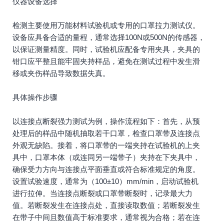
仪器设备选择
检测主要使用万能材料试验机或专用的口罩拉力测试仪。
设备应具备合适的量程，通常选择100N或500N的传感器，
以保证测量精度。同时，试验机应配备专用夹具，夹具的
钳口应平整且能牢固夹持样品，避免在测试过程中发生滑
移或夹伤样品导致数据失真。
具体操作步骤
以连接点断裂强力测试为例，操作流程如下：首先，从预
处理后的样品中随机抽取若干口罩，检查口罩带及连接点
外观无缺陷。接着，将口罩带的一端夹持在试验机的上夹
具中，口罩本体（或连同另一端带子）夹持在下夹具中，
确保受力方向与连接点平面垂直或符合标准规定的角度。
设置试验速度，通常为（100±10）mm/min，启动试验机
进行拉伸。当连接点断裂或口罩带断裂时，记录最大力
值。若断裂发生在连接点处，直接读取数值；若断裂发生
在带子中间且数值高于标准要求，通常视为合格；若在连