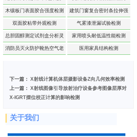
苯含量检测
木镶板门表面胶合强度检测
建筑门窗复合密封条拉伸强
度-硬质塑料材料检测
双面胶粘带外观检测
气雾漆泄漏试验检测
总胆固醇测定试剂盒分析灵
家用喷头耐低温性能检测
敏度检测
消防员灭火防护靴热空气老
医用家具结构检测
化扯断强度降低检测
下一篇：
X射线计算机体层摄影设备Z向几何效率检测
上一篇：
X射线图像引导放射治疗设备参考图像层厚对
X-IGRT摆位校正计算的影响检测
关于我们