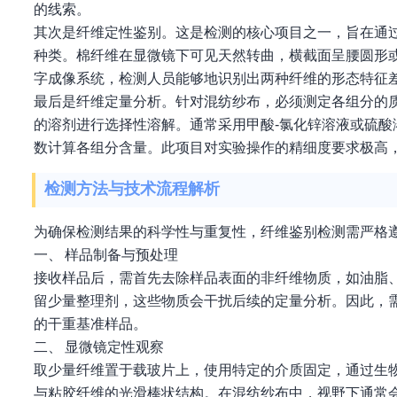
的线索。
其次是纤维定性鉴别。这是检测的核心项目之一，旨在通
种类。棉纤维在显微镜下可见天然转曲，横截面呈腰圆形
字成像系统，检测人员能够地识别出两种纤维的形态特征
最后是纤维定量分析。针对混纺纱布，必须测定各组分的
的溶剂进行选择性溶解。通常采用甲酸-氯化锌溶液或硫
数计算各组分含量。此项目对实验操作的精细度要求极高
检测方法与技术流程解析
为确保检测结果的科学性与重复性，纤维鉴别检测需严格
一、 样品制备与预处理
接收样品后，需首先去除样品表面的非纤维物质，如油脂
留少量整理剂，这些物质会干扰后续的定量分析。因此，
的干重基准样品。
二、 显微镜定性观察
取少量纤维置于载玻片上，使用特定的介质固定，通过生
与粘胶纤维的光滑棒状结构。在混纺纱布中，视野下通常