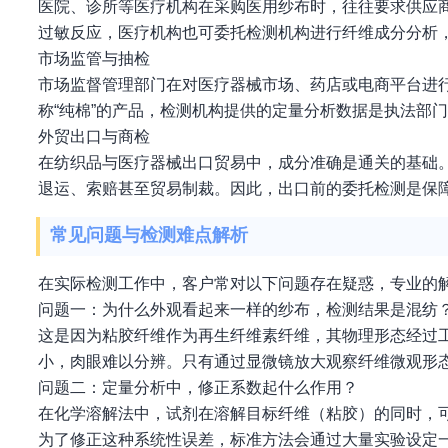
医院、诊所等医疗机构在采购医用纱布时，往往要求供应
过敏反应，医疗机构也可委托检测机构进行纤维成分分析
市场监管与抽检
市场监督管理部门在对医疗器械市场、药店或电商平台进
称“纯棉”的产品，检测机构提供的定量分析数据是执法部
外贸出口与商检
在纺织品与医疗器械出口贸易中，成分准确是通关的基础
退运、索赔甚至贸易制裁。因此，出口前的委托检测是保
常见问题与检测难点解析
在实际检测工作中，客户常对以下问题存在疑惑，专业的
问题一：为什么外观看起来一样的纱布，检测结果是混纺
这是因为粘胶纤维作为再生纤维素纤维，其物理形态经过
小，肉眼难以分辨。只有通过显微镜放大观察纤维微观形
问题二：定量分析中，修正系数起什么作用？
在化学溶解法中，试剂在溶解目标纤维（粘胶）的同时，
为了修正这种系统性误差，标准方法会通过大量实验设定