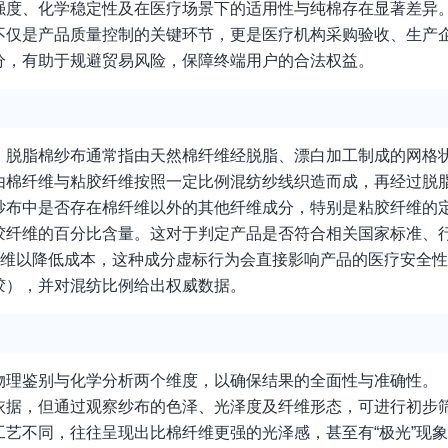
强度、化学稳定性及在医疗场景下的适用性与纯棉存在显著差异
不仅是产品质量控制的关键环节，更是医疗机构采购验收、生产
分，有助于规避贸易风险，保障终端用户的合法权益。
。脱脂棉纱布通常指由天然棉纤维经脱脂、漂白加工制成的网格
由棉纤维与粘胶纤维按照一定比例混纺纱线织造而成，再经过脱
纱布中是否存在棉纤维以外的其他纤维成分，特别是粘胶纤维的
胶纤维的百分比含量。这对于判定产品是否符合相关国家标准、
纤维以降低成本，这种成分虚标行为会直接影响产品的医疗安全
胶），并对混纺比例给出权威数据。
物理鉴别与化学分析两个维度，以确保结果的全面性与准确性。
依据，但通过观察纱布的色泽、光泽度及纤维形态，可进行初步
艺不同，往往呈现出比棉纤维更强的光泽感，甚至有“极光”现