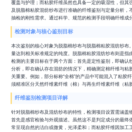
覆盖与护理；而粘胶纤维虽然也具备一定的吸湿性，但其
及脱脂棉粘胶混纺纱布进行准确的纤维鉴别与定量分析，
抽检的刚性需求。通过科学、规范的检测手段明确纤维成
检测对象与核心鉴别目标
本次鉴别的核心对象为脱脂棉纱布与脱脂棉粘胶混纺纱布
量达到相关标准规定的纯度。脱脂棉粘胶混纺纱布则是指
检测的主要目标在于两个方面：首先是定性鉴别，即确认
分析，即在确认存在混纺的情况下，精确测定棉纤维与粘
关重要。例如，部分标称“全棉”的产品中可能混入了粘胶
须精准区分天然纤维素纤维（棉）与再生纤维素纤维（粘
纤维鉴别检测项目详解
针对脱脂棉纱布及混纺纱布的特性，检测项目设置需涵盖
首先是感官检验与外观描述。虽然这不是判定成分的最终
常呈现自然的洁白或微黄，光泽柔和；而粘胶纤维因加工工