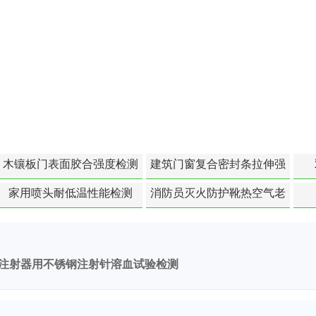
木镶板门表面胶合强度检测
建筑门窗复合密封条拉伸强
度-硬质塑料材料检测
家用喷头耐低温性能检测
消防员灭火防护靴热空气老
化扯断强度降低检测
注射器用不锈钢注射针溶血试验检测