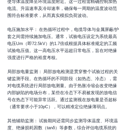
使导体温度降至环境温度附近。这一过程需精确控制加热
电流、升温速率及冷却速率，确保每一周期的温度波动范
围符合标准要求，从而真实模拟负荷波动。
电压施加水平： 在热循环过程中，电缆导体与金属屏蔽/护
套之间需持续施加电压。通常，试验电压设定为系统最高
电压Um（即72.5kV）的1.7倍或根据具体标准规定的工频
试验电压值。这一高电压水平远超日常电压，旨在对绝缘
强度进行严格的裕度考核。
局部放电量监测： 局部放电检测是贯穿整个试验过程的关
键监测手段。在热循环的不同阶段（如热态、冷态），需
对电缆系统进行局部放电测量。由于热胀冷缩会改变绝缘
内部缺陷的电场分布，某些在冷态下不易被发现的放电信
号在热态下可能异常活跃。通过监测视在放电量是否超标
（通常要求小于10pC），可以精准定位绝缘薄弱点。
其他辅助监测： 试验期间还需同步监测导体温度、环境温
度、绝缘损耗因数（tanδ）等参数，综合评估电缆系统的