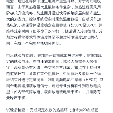
电源，通过在导体中通过电流产生焦耳热。对于海底电缆
而言，由于其热容量大且散热条件复杂，加热过程需采用
阶梯式升流策略，防止因升温过快导致绝缘层内部产生过
大的热应力。控制系统需实时采集温度数据，自动调节加
热电流，确保导体温度稳定在目标值（如90°C至95°C）并
维持规定时间（如不少于2小时），随后进入冷却阶段。冷
却过程通常要求导体温度降至不超过环境温度10°C的范
围，完成一个完整的热循环周期。
电压试验与监测： 在加热开始前或加热过程中，即施加规
定的试验电压。在电压施加期间，试验人员需全天候值
守，观察是否有闪络、击穿等异常现象。重点在于局部放
电监测环节，通常在首个热循环、中间循环及最后一个循
环结束时进行定量测量。利用高频电流互感器（HFCT）或
耦合电容器捕获放电信号，通过专业分析软件判断放电类
型（如内部气隙放电、表面放电或电晕干扰），并排除背
景噪声干扰。
试验后检查： 完成规定次数的热循环（通常为20次或更