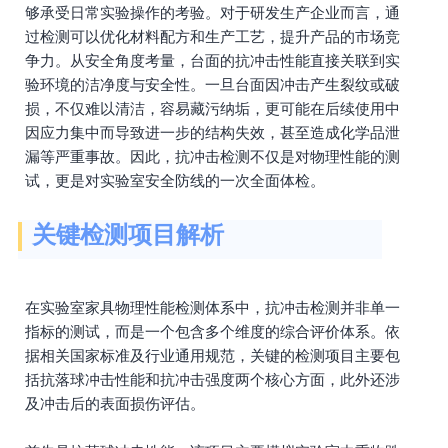
够承受日常实验操作的考验。对于研发生产企业而言，通
过检测可以优化材料配方和生产工艺，提升产品的市场竞
争力。从安全角度考量，台面的抗冲击性能直接关联到实
验环境的洁净度与安全性。一旦台面因冲击产生裂纹或破
损，不仅难以清洁，容易藏污纳垢，更可能在后续使用中
因应力集中而导致进一步的结构失效，甚至造成化学品泄
漏等严重事故。因此，抗冲击检测不仅是对物理性能的测
试，更是对实验室安全防线的一次全面体检。
关键检测项目解析
在实验室家具物理性能检测体系中，抗冲击检测并非单一
指标的测试，而是一个包含多个维度的综合评价体系。依
据相关国家标准及行业通用规范，关键的检测项目主要包
括抗落球冲击性能和抗冲击强度两个核心方面，此外还涉
及冲击后的表面损伤评估。