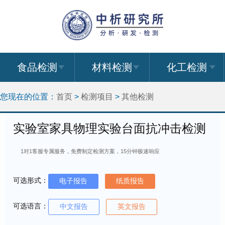
食品检测
材料检测
化工检测
您现在的位置：
首页
>
检测项目
>
其他检测
实验室家具物理实验台面抗冲击检测
1对1客服专属服务，免费制定检测方案，15分钟极速响应
可选形式：
电子报告
纸质报告
可选语言：
中文报告
英文报告