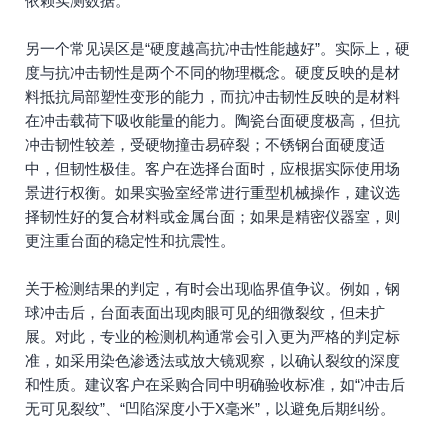
依赖实测数据。
另一个常见误区是“硬度越高抗冲击性能越好”。实际上，硬
度与抗冲击韧性是两个不同的物理概念。硬度反映的是材
料抵抗局部塑性变形的能力，而抗冲击韧性反映的是材料
在冲击载荷下吸收能量的能力。陶瓷台面硬度极高，但抗
冲击韧性较差，受硬物撞击易碎裂；不锈钢台面硬度适
中，但韧性极佳。客户在选择台面时，应根据实际使用场
景进行权衡。如果实验室经常进行重型机械操作，建议选
择韧性好的复合材料或金属台面；如果是精密仪器室，则
更注重台面的稳定性和抗震性。
关于检测结果的判定，有时会出现临界值争议。例如，钢
球冲击后，台面表面出现肉眼可见的细微裂纹，但未扩
展。对此，专业的检测机构通常会引入更为严格的判定标
准，如采用染色渗透法或放大镜观察，以确认裂纹的深度
和性质。建议客户在采购合同中明确验收标准，如“冲击后
无可见裂纹”、“凹陷深度小于X毫米”，以避免后期纠纷。