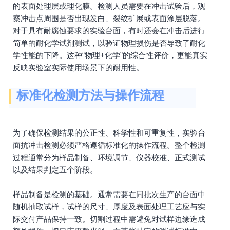
的表面处理层或理化膜。检测人员需要在冲击试验后，观
察冲击点周围是否出现发白、裂纹扩展或表面涂层脱落。
对于具有耐腐蚀要求的实验台面，有时还会在冲击后进行
简单的耐化学试剂测试，以验证物理损伤是否导致了耐化
学性能的下降。这种“物理+化学”的综合性评价，更能真实
反映实验室实际使用场景下的耐用性。
标准化检测方法与操作流程
为了确保检测结果的公正性、科学性和可重复性，实验台
面抗冲击检测必须严格遵循标准化的操作流程。整个检测
过程通常分为样品制备、环境调节、仪器校准、正式测试
以及结果判定五个阶段。
样品制备是检测的基础。通常需要在同批次生产的台面中
随机抽取试样，试样的尺寸、厚度及表面处理工艺应与实
际交付产品保持一致。切割过程中需避免对试样边缘造成