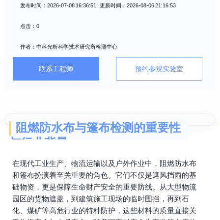
发布时间：2026-07-08 16:36:51 更新时间：2026-08-06 21:16:53
点击：0
作者：中科光析科学技术研究所检测中心
联系工程师
预约参观实验室
阻燃防水布与篷布检测的重要性
与行业背景
在现代工业生产、物流运输以及户外作业中，阻燃防水布
和篷布扮演着至关重要的角色。它们不仅是遮风挡雨的基
础物资，更是保障生命财产安全的重要防线。从大型物流
园区的货物遮盖，到建筑施工现场的临时围挡，再到石
化、煤矿等高危行业的特种防护，这些材料的质量直接关