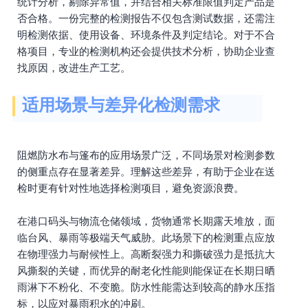
统计分析，剔除异常值，并结合相关标准限值判定产品是
否合格。一份完整的检测报告不仅包含测试数据，还需注
明检测依据、使用设备、环境条件及判定结论。对于不合
格项目，专业的检测机构还会提供技术分析，协助企业查
找原因，改进生产工艺。
适用场景与差异化检测需求
阻燃防水布与篷布的应用场景广泛，不同场景对检测参数
的侧重点存在显著差异。理解这些差异，有助于企业在送
检时更有针对性地选择检测项目，避免资源浪费。
在港口码头与物流仓储领域，货物通常长期露天堆放，面
临台风、暴雨等极端天气威胁。此场景下的检测重点应放
在物理强力与耐候性上。高断裂强力和撕破强力是抵抗大
风撕裂的关键，而优异的耐老化性能则能保证在长期日晒
雨淋下不粉化、不变脆。防水性能需达到较高的静水压指
标，以应对暴雨积水的冲刷。