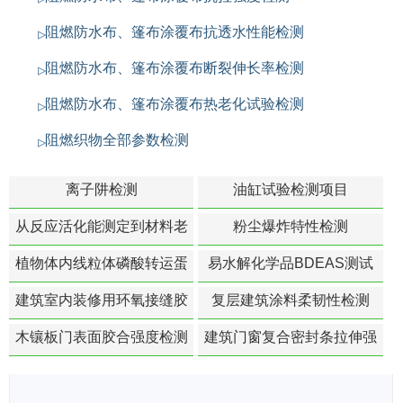
阻燃防水布、篷布涂覆布抗透水性能检测
阻燃防水布、篷布涂覆布断裂伸长率检测
阻燃防水布、篷布涂覆布热老化试验检测
阻燃织物全部参数检测
离子阱检测
油缸试验检测项目
从反应活化能测定到材料老
粉尘爆炸特性检测
化寿命预测的经典模型
植物体内线粒体磷酸转运蛋
易水解化学品BDEAS测试
白活性检测
建筑室内装修用环氧接缝胶
复层建筑涂料柔韧性检测
苯含量检测
木镶板门表面胶合强度检测
建筑门窗复合密封条拉伸强
度-硬质塑料材料检测