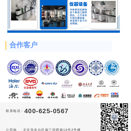
合作客户
400-625-0567
联系电话：
公司地
北京市丰台区南三环西路16号2号楼