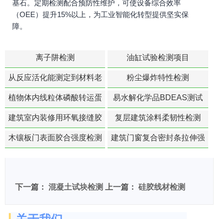
基石。定期检测配合预防性维护，可使设备综合效率
（OEE）提升15%以上，为工业智能化转型提供坚实保
障。
离子阱检测
油缸试验检测项目
从反应活化能测定到材料老
粉尘爆炸特性检测
化寿命预测的经典模型
植物体内线粒体磷酸转运蛋
易水解化学品BDEAS测试
白活性检测
建筑室内装修用环氧接缝胶
复层建筑涂料柔韧性检测
苯含量检测
木镶板门表面胶合强度检测
建筑门窗复合密封条拉伸强
度-硬质塑料材料检测
下一篇：
混凝土试块检测
上一篇：
硅胶线材检测