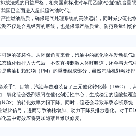
汽车排放法规的日益严格，相关国家标准对车用乙醇汽油的硫含量
志着我国已全面进入超低硫汽油时代。
于严控燃油品质，确保尾气处理系统的高效运转，同时减少硫化
检测不仅是合规经营的底线，也是保障产品质量、防范质量纠纷
不可逆的破坏性。从环保角度来看，汽油中的硫化物在发动机气
些气态硫化物排入大气后，不仅直接刺激人体呼吸道，还会与大气
盐是柴油机颗粒物（PM）的重要组成部分，虽然汽油机颗粒物排
命杀手”。目前，汽油车普遍装备了三元催化转化器（TWC），
的二氧化硫会强烈吸附在催化剂活性中心，生成稳定的硫酸盐覆
（NOx）的转化效率大幅下降。同时，硫还会导致车载诊断系统（
空燃比信号，进而导致油耗增加、动力下降及排放恶化。对于E1
催化器中毒效应将更加隐蔽且难以修复。