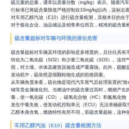
硫元素的总量，通常以质量分数（mg/kg）表示。随着
行标准已将硫含量限值严格控制在10mg/kg以内，这标
对车用乙醇汽油（E10）进行硫含量检测，其根本目的在
对于炼化企业、油品储运及销售单位而言，精准的硫含量
硫含量超标对车辆与环境的潜在危害
硫含量超标对车辆及环境的影响是多维度的，且往往具有
转化为二氧化硫（SO2）和少量三氧化硫（SO3）。这
雨，对土壤、水体及建筑设施造成严重腐蚀。此外，硫酸
发动机中，硫依然是细颗粒物生成的助推因素。
从车辆角度来看，硫化物是现代汽车尾气后处理装置的“致
铑等贵金属催化剂。当燃油中的硫含量过高时，燃烧产生
毒，使一氧化碳（CO）、碳氢化合物（HC）和氮氧化物
发生中毒失效，使发动机控制单元（ECU）无法准确获取
乙醇本身含氧，燃烧特性有所不同，若硫含量超标，这种
车用乙醇汽油（E10）硫含量检测方法