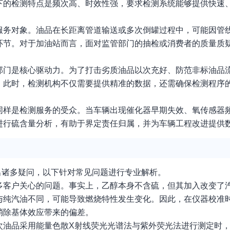
下的检测特点是频次高、时效性强，要求检测系统能够提供快速
服务对象。油品在长距离管道输送或多次倒罐过程中，可能因管
环节。对于加油站而言，面对监管部门的抽检或消费者的质量质
部门是核心驱动力。为了打击劣质油品以次充好、防范非标油品
。此时，检测机构不仅需要提供精准的数据，还需确保检测程序
同样是检测服务的受众。当车辆出现催化器早期失效、氧传感器
进行硫含量分析，有助于界定责任归属，并为车辆工程改进提供
出诸多疑问，以下针对常见问题进行专业解析。
多客户关心的问题。事实上，乙醇本身不含硫，但其加入改变了
与纯汽油不同，可能导致燃烧特性发生变化。因此，在仪器校准
消除基体效应带来的偏差。
次油品采用能量色散X射线荧光光谱法与紫外荧光法进行测定时