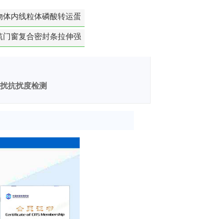
物体内线粒体磷酸转运蛋
白活性检测
筑门窗复合密封条拉伸强
度-硬质塑料材料检测
骚扰抗扰度检测