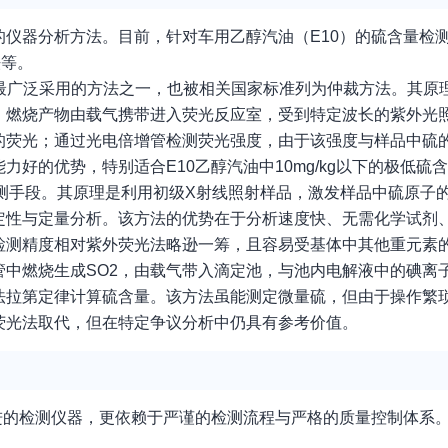
仪器分析方法。目前，针对车用乙醇汽油（E10）的硫含量检
法等。
最广泛采用的方法之一，也被相关国家标准列为仲裁方法。其原
，燃烧产物由载气携带进入荧光反应室，受到特定波长的紫外光照
的荧光；通过光电倍增管检测荧光强度，由于该强度与样品中硫
好的优势，特别适合E10乙醇汽油中10mg/kg以下的极低硫
检测手段。其原理是利用初级X射线照射样品，激发样品中硫原子
定性与定量分析。该方法的优势在于分析速度快、无需化学试剂
检测精度相对紫外荧光法略逊一筹，且容易受基体中其他重元素
中燃烧生成SO2，由载气带入滴定池，与池内电解液中的碘离
法拉第定律计算硫含量。该方法虽能测定微量硫，但由于操作繁
荧光法取代，但在特定争议分析中仍具有参考价值。
进的检测仪器，更依赖于严谨的检测流程与严格的质量控制体系