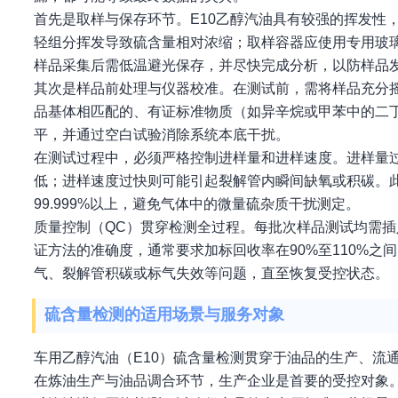
首先是取样与保存环节。E10乙醇汽油具有较强的挥发性
轻组分挥发导致硫含量相对浓缩；取样容器应使用专用玻
样品采集后需低温避光保存，并尽快完成分析，以防样品
其次是样品前处理与仪器校准。在测试前，需将样品充分
品基体相匹配的、有证标准物质（如异辛烷或甲苯中的二
平，并通过空白试验消除系统本底干扰。
在测试过程中，必须严格控制进样量和进样速度。进样量
低；进样速度过快则可能引起裂解管内瞬间缺氧或积碳。
99.999%以上，避免气体中的微量硫杂质干扰测定。
质量控制（QC）贯穿检测全过程。每批次样品测试均需
证方法的准确度，通常要求加标回收率在90%至110%
气、裂解管积碳或标气失效等问题，直至恢复受控状态。
硫含量检测的适用场景与服务对象
车用乙醇汽油（E10）硫含量检测贯穿于油品的生产、流
在炼油生产与油品调合环节，生产企业是首要的受控对象。