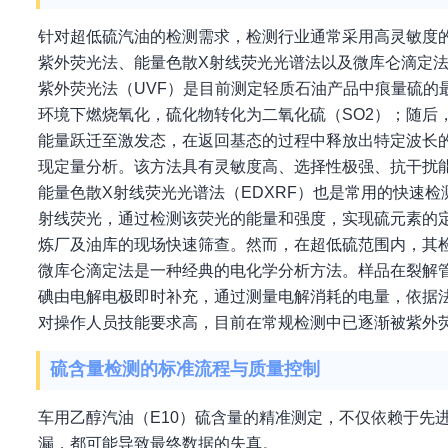
针对超低硫汽油的检测需求，检测行业通常采用高灵敏度的
紫外荧光法、能量色散X射线荧光光谱法以及微库仑滴定
紫外荧光法（UVF）是目前测定轻质石油产品中痕量硫的
环境下燃烧氧化，硫化物转化为二氧化硫（SO2）；随后
能量跃迁至激发态，在返回基态的过程中释放出特定波长
现定量分析。该方法具有灵敏度高、选择性极强、抗干扰能力
能量色散X射线荧光光谱法（EDXRF）也是常用的快速
射线荧光，通过检测该荧光的能量和强度，实现硫元素的
炼厂及油库的现场快速筛查。然而，在超低硫范围内，其
微库仑滴定法是一种经典的电化学分析方法。样品在裂解管
碘由电解电极即时补充，通过测量电解消耗的电量，依据
对操作人员技能要求高，目前在常规检测中已逐渐被紫外
硫含量检测的标准流程与质量控制
车用乙醇汽油（E10）硫含量的精准测定，不仅依赖于先
漏，都可能导致最终数据的失真。