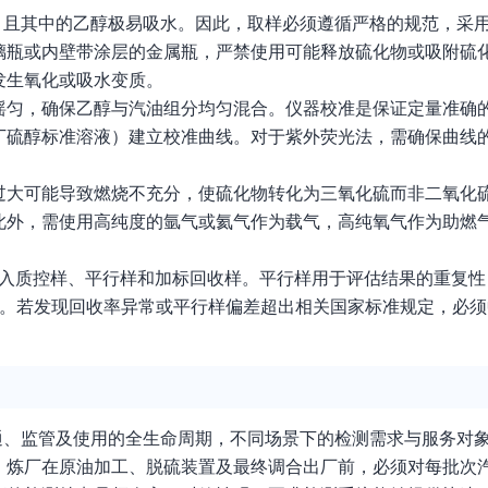
，且其中的乙醇极易吸水。因此，取样必须遵循严格的规范，采
璃瓶或内壁带涂层的金属瓶，严禁使用可能释放硫化物或吸附硫
发生氧化或吸水变质。
摇匀，确保乙醇与汽油组分均匀混合。仪器校准是保证定量准确
丁硫醇标准溶液）建立校准曲线。对于紫外荧光法，需确保曲线
过大可能导致燃烧不充分，使硫化物转化为三氧化硫而非二氧化
此外，需使用高纯度的氩气或氦气作为载气，高纯氧气作为助燃
插入质控样、平行样和加标回收样。平行样用于评估结果的重复性
之间。若发现回收率异常或平行样偏差超出相关国家标准规定，必
通、监管及使用的全生命周期，不同场景下的检测需求与服务对
炼厂在原油加工、脱硫装置及最终调合出厂前，必须对每批次汽