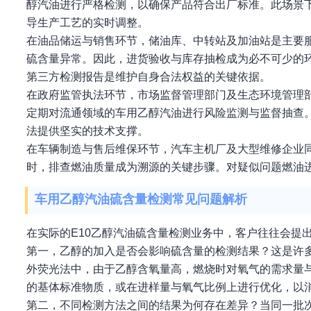
醇汽油进行严格检测，以确保产品符合出厂标准。此场景
导生产工艺的实时调整。
在油品储运与销售环节，储油库、中转站及加油站是主要
硫含量异常。因此，进货验收与库存抽检成为必不可少的
第三方检测报告是维护自身合法权益的关键依据。
在政府监管执法环节，市场监督管理部门及生态环境管理
定期对流通领域的车用乙醇汽油进行风险监测与监督抽查
法提供坚实的技术支撑。
在车辆制造与售后维保环节，汽车主机厂及大型维修企业
时，排查燃油质量成为溯源的关键步骤。对疑似问题燃油
车用乙醇汽油硫含量检测常见问题解析
在实际的E10乙醇汽油硫含量检测业务中，客户往往会提
第一，乙醇的加入是否会影响硫含量的检测结果？这是许
外荧光法中，由于乙醇含氧量高，燃烧时对氧气的需求量
的基体标准物质，或在进样量与氧气比例上进行优化，以
第二，不同检测方法之间的结果为何存在差异？当同一批