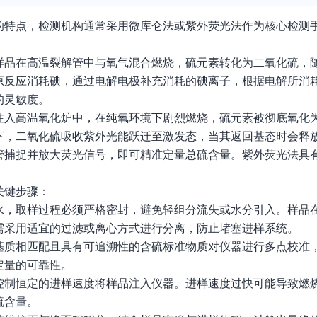
的特点，检测机构通常采用微库仑法或紫外荧光法作为核心检测
样品在高温裂解管中与氧气混合燃烧，硫元素转化为二氧化硫，
原反应消耗碘，通过电解电极补充消耗的碘离子，根据电解所消
的灵敏度。
注入高温氧化炉中，在纯氧环境下剧烈燃烧，硫元素被彻底氧化
下，二氧化硫吸收紫外光能跃迁至激发态，当其返回基态时会释
管捕捉并放大荧光信号，即可精准定量总硫含量。紫外荧光法具
。
关键步骤：
水，取样过程必须严格密封，避免轻组分流失或水分引入。样品
需采用适宜的过滤或离心方式进行分离，防止堵塞进样系统。
基质相匹配且具有可追溯性的含硫标准物质对仪器进行多点校准
定量的可靠性。
控制恒定的进样速度将样品注入仪器。进样速度过快可能导致燃
硫含量。