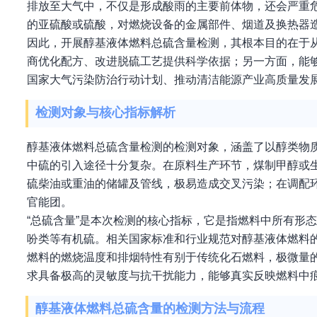
排放至大气中，不仅是形成酸雨的主要前体物，还会严重
的亚硫酸或硫酸，对燃烧设备的金属部件、烟道及换热器
因此，开展醇基液体燃料总硫含量检测，其根本目的在于
商优化配方、改进脱硫工艺提供科学依据；另一方面，能
国家大气污染防治行动计划、推动清洁能源产业高质量发
检测对象与核心指标解析
醇基液体燃料总硫含量检测的检测对象，涵盖了以醇类物
中硫的引入途径十分复杂。在原料生产环节，煤制甲醇或
硫柴油或重油的储罐及管线，极易造成交叉污染；在调配
官能团。
“总硫含量”是本次检测的核心指标，它是指燃料中所有形
吩类等有机硫。相关国家标准和行业规范对醇基液体燃料的
燃料的燃烧温度和排烟特性有别于传统化石燃料，极微量
求具备极高的灵敏度与抗干扰能力，能够真实反映燃料中
醇基液体燃料总硫含量的检测方法与流程