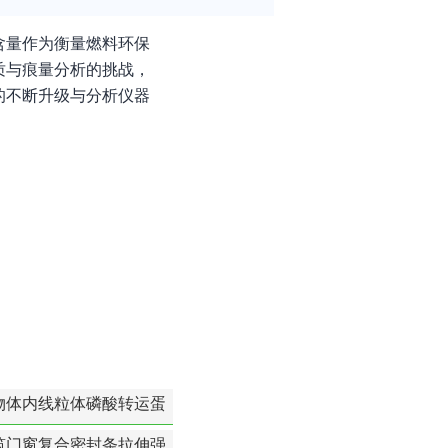
含量作为衡量燃料环保
质与痕量分析的挑战，
的不断升级与分析仪器
。
物体内线粒体磷酸转运蛋
白活性检测
筑门窗复合密封条拉伸强