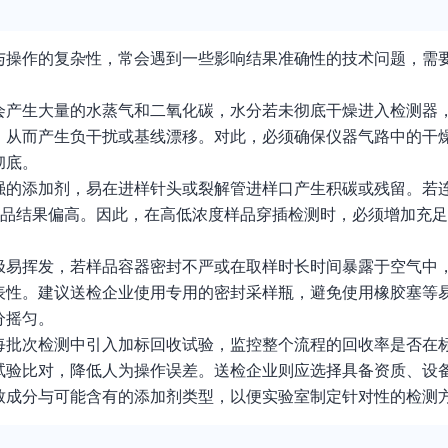
与操作的复杂性，常会遇到一些影响结果准确性的技术问题，需
会产生大量的水蒸气和二氧化碳，水分若未彻底干燥进入检测器
，从而产生负干扰或基线漂移。对此，必须确保仪器气路中的干
彻底。
强的添加剂，易在进样针头或裂解管进样口产生积碳或残留。若
样品结果偏高。因此，在高低浓度样品穿插检测时，必须增加充
极易挥发，若样品容器密封不严或在取样时长时间暴露于空气中
表性。建议送检企业使用专用的密封采样瓶，避免使用橡胶塞等
分摇匀。
每批次检测中引入加标回收试验，监控整个流程的回收率是否在
试验比对，降低人为操作误差。送检企业则应选择具备资质、设
致成分与可能含有的添加剂类型，以便实验室制定针对性的检测