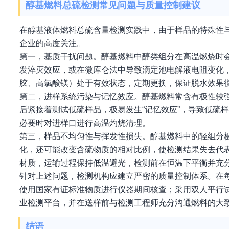
醇基燃料总硫检测常见问题与质量控制建议
在醇基液体燃料总硫含量检测实践中，由于样品的特殊性
企业的高度关注。
第一，基质干扰问题。醇基燃料中醇类组分在高温燃烧时
发淬灭效应，或在微库仑法中导致滴定池电解液电阻变化
胶、高氯酸镁）处于有效状态，定期更换，保证脱水效果
第二，进样系统污染与记忆效应。醇基燃料常含有极性较
后紧接着测试低硫样品，极易发生“记忆效应”，导致低硫
必要时对进样口进行高温灼烧清理。
第三，样品不均匀性与挥发性损失。醇基燃料中的轻组分
化，还可能改变含硫物质的相对比例，使检测结果失去代
材质，运输过程保持低温避光，检测前在恒温下平衡并充
针对上述问题，检测机构应建立严密的质量控制体系。在
使用国家有证标准物质进行仪器期间核查；采用双人平行
业检测平台，并在送样前与检测工程师充分沟通燃料的大
结语