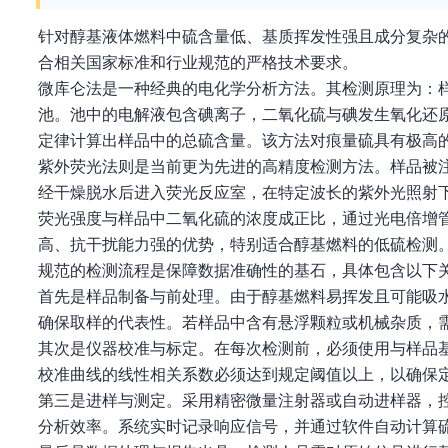
针对醇基液体燃料中硫含量低、基质挥发性强且成分复杂
合相关国家标准和行业规范的严格技术要求。
微库仑法是一种经典的电化学分析方法。其检测原理为：
池。池中的电解液包含碘离子，二氧化硫与碘发生氧化还
定律计算出样品中的总硫含量。该方法对痕量硫具有极高
紫外荧光法则是当前更为先进的高精度检测方法。样品被
经干燥脱水后进入荧光反应室，在特定波长的紫外光照射
荧光强度与样品中二氧化硫的浓度成正比，通过光电倍增
高、抗干扰能力强的优势，特别适合醇基燃料的低硫检测
规范的检测流程是保障数据准确性的基石，具体包含以下
首先是样品制备与前处理。由于醇基燃料易挥发且可能吸
确保取样的代表性。若样品中含有悬浮颗粒或机械杂质，
其次是仪器校准与标定。在每次检测前，必须使用与样品
校准曲线的线性相关系数必须达到规定阈值以上，以确保
第三是进样与测定。采用精密微量注射器或自动进样器，
分析效率。系统实时记录响应信号，并通过软件自动计算