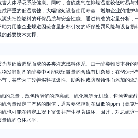
危害人体呼吸系统健康。同时，含硫废气在排烟温度较低时易与
造成严重的低温腐蚀，大幅缩短设备使用寿命，增加企业的维护
从源头把控燃料的环保品质与安全性能。通过精准的定量分析，
够助力用能企业规避因硫含量超标引发的环保处罚风险与设备损
展的必要技术支撑。
质为基础液调配而成的各类液态燃料体系。由于醇类物质本身的
生物发酵制备的醇类中可能残留微量的含硫有机杂质；在储运环
环节，某些为了改善燃料抗爆性、助溶性或防腐蚀性而添加的添
态硫的总量，既包括溶解的游离硫、硫化氢等无机硫，也涵盖硫
硫含量设定了严格的限值，通常要求控制在极低的ppm（毫克/
的硫也可能在特定工况下富集并产生显著破坏。因此，对总硫这
痕量硫的总体水平。