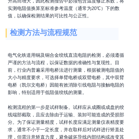
升高而增大，因此检测报告中必须包含温度修正系数，将
实测电阻值换算至标准参考温度（通常为20℃）下的数
值，以确保检测结果的可比性与公正性。
检测方法与流程规范
电气化铁道用铜及铜合金绞线直流电阻的检测，必须遵循
严谨的方法与流程，以保证数据的准确性与复现性。目
前，行业内普遍采用电桥法进行测量，根据被测电阻值的
大小与精度要求，可选择单臂电桥或双臂电桥，其中双臂
电桥（凯尔文电桥）因能有效消除引线电阻与接触电阻的
影响，特别适用于低阻值绞线的测量。
检测流程的第一步是试样制备。试样应从成圈或成盘的绞
线端部截取，且应去除由于运输、装卸可能造成的受损部
分。为了保证测量精度，试样长度应满足测量仪表精度要
求，通常不小于一定长度，并在取样后对试样进行矫直处
理，但需注意矫直力度，避免破坏导线内部结构或改变其