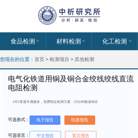
食品检测
材料检测
化工检测
您现在的位置：
首页
>
检测项目
>
其他检测
电气化铁道用铜及铜合金绞线绞线直流
电阻检测
1对1客服专属服务，免费制定检测方案，15分钟极速响应
可选形式：
电子报告
纸质报告
可选语言：
中文报告
英文报告