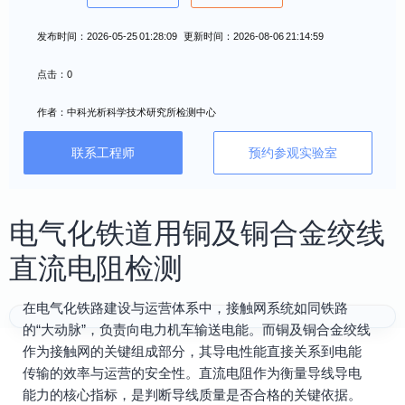
发布时间：2026-05-25 01:28:09 更新时间：2026-08-06 21:14:59
点击：0
作者：中科光析科学技术研究所检测中心
联系工程师
预约参观实验室
电气化铁道用铜及铜合金绞线
直流电阻检测
在电气化铁路建设与运营体系中，接触网系统如同铁路
的“大动脉”，负责向电力机车输送电能。而铜及铜合金绞线
作为接触网的关键组成部分，其导电性能直接关系到电能
传输的效率与运营的安全性。直流电阻作为衡量导线导电
能力的核心指标，是判断导线质量是否合格的关键依据。