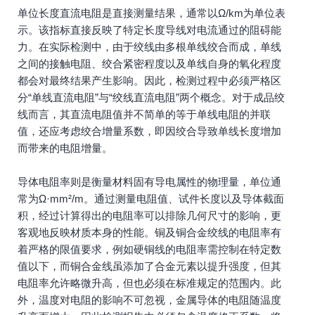
单位长度直流电阻是直接测量结果，通常以Ω/km为单位表
示。该指标直接反映了特定长度导线对电流通过的阻碍能
力。在实际检测中，由于绞线由多根单线绞合而成，单线
之间的接触电阻、绞合紧密程度以及单线自身的氧化程度
都会对最终结果产生影响。因此，检测过程中必须严格区
分“单线直流电阻”与“绞线直流电阻”两个概念。对于成品绞
线而言，其直流电阻值并不简单的等于单线电阻的并联
值，还应考虑绞合增量系数，即因绞合导致单线长度增加
而带来的电阻增量。
导体电阻率则是衡量材料固有导电属性的物理量，单位通
常为Ω·mm²/m。通过测量电阻值、试件长度以及导体截面
积，经过计算得出的电阻率可以排除几何尺寸的影响，更
客观地反映材质本身的性能。铜及铜合金绞线的电阻率有
着严格的限值要求，例如硬铜线的电阻率需控制在特定数
值以下，而铜合金线虽添加了合金元素以提升强度，但其
电阻率允许略微升高，但也必须在标准规定的范围内。此
外，温度对电阻的影响不可忽视，金属导体的电阻随温度