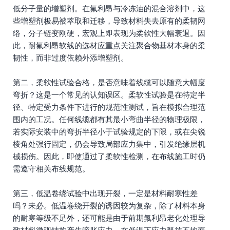
低分子量的增塑剂。在氟利昂与冷冻油的混合溶剂中，这
些增塑剂极易被萃取和迁移，导致材料失去原有的柔韧网
络，分子链变刚硬，宏观上即表现为柔软性大幅衰退。因
此，耐氟利昂软线的选材应重点关注聚合物基材本身的柔
韧性，而非过度依赖外添增塑剂。
第二，柔软性试验合格，是否意味着线缆可以随意大幅度
弯折？这是一个常见的认知误区。柔软性试验是在特定半
径、特定受力条件下进行的规范性测试，旨在模拟合理范
围内的工况。任何线缆都有其最小弯曲半径的物理极限，
若实际安装中的弯折半径小于试验规定的下限，或在尖锐
棱角处强行固定，仍会导致局部应力集中，引发绝缘层机
械损伤。因此，即使通过了柔软性检测，在布线施工时仍
需遵守相关布线规范。
第三，低温卷绕试验中出现开裂，一定是材料耐寒性差
吗？未必。低温卷绕开裂的诱因较为复杂，除了材料本身
的耐寒等级不足外，还可能是由于前期氟利昂老化处理导