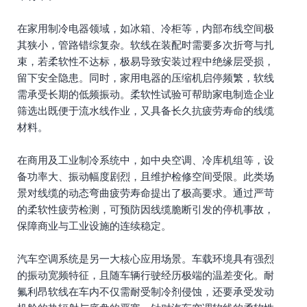
在家用制冷电器领域，如冰箱、冷柜等，内部布线空间极
其狭小，管路错综复杂。软线在装配时需要多次折弯与扎
束，若柔软性不达标，极易导致安装过程中绝缘层受损，
留下安全隐患。同时，家用电器的压缩机启停频繁，软线
需承受长期的低频振动。柔软性试验可帮助家电制造企业
筛选出既便于流水线作业，又具备长久抗疲劳寿命的线缆
材料。
在商用及工业制冷系统中，如中央空调、冷库机组等，设
备功率大、振动幅度剧烈，且维护检修空间受限。此类场
景对线缆的动态弯曲疲劳寿命提出了极高要求。通过严苛
的柔软性疲劳检测，可预防因线缆脆断引发的停机事故，
保障商业与工业设施的连续稳定。
汽车空调系统是另一大核心应用场景。车载环境具有强烈
的振动宽频特征，且随车辆行驶经历极端的温差变化。耐
氟利昂软线在车内不仅需耐受制冷剂侵蚀，还要承受发动