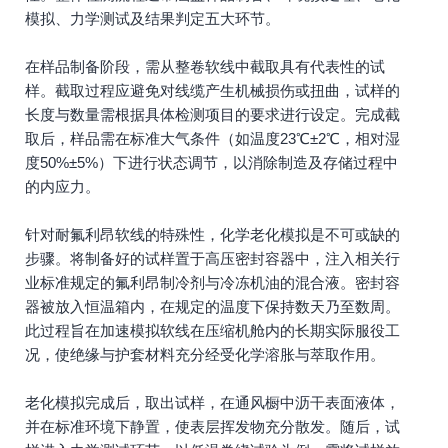
模拟、力学测试及结果判定五大环节。
在样品制备阶段，需从整卷软线中截取具有代表性的试
样。截取过程应避免对线缆产生机械损伤或扭曲，试样的
长度与数量需根据具体检测项目的要求进行设定。完成截
取后，样品需在标准大气条件（如温度23℃±2℃，相对湿
度50%±5%）下进行状态调节，以消除制造及存储过程中
的内应力。
针对耐氟利昂软线的特殊性，化学老化模拟是不可或缺的
步骤。将制备好的试样置于高压密封容器中，注入相关行
业标准规定的氟利昂制冷剂与冷冻机油的混合液。密封容
器被放入恒温箱内，在规定的温度下保持数天乃至数周。
此过程旨在加速模拟软线在压缩机舱内的长期实际服役工
况，使绝缘与护套材料充分经受化学溶胀与萃取作用。
老化模拟完成后，取出试样，在通风橱中沥干表面液体，
并在标准环境下静置，使表层挥发物充分散发。随后，试