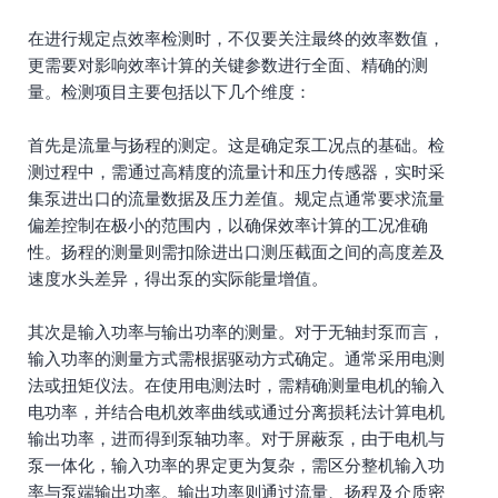
在进行规定点效率检测时，不仅要关注最终的效率数值，
更需要对影响效率计算的关键参数进行全面、精确的测
量。检测项目主要包括以下几个维度：
首先是流量与扬程的测定。这是确定泵工况点的基础。检
测过程中，需通过高精度的流量计和压力传感器，实时采
集泵进出口的流量数据及压力差值。规定点通常要求流量
偏差控制在极小的范围内，以确保效率计算的工况准确
性。扬程的测量则需扣除进出口测压截面之间的高度差及
速度水头差异，得出泵的实际能量增值。
其次是输入功率与输出功率的测量。对于无轴封泵而言，
输入功率的测量方式需根据驱动方式确定。通常采用电测
法或扭矩仪法。在使用电测法时，需精确测量电机的输入
电功率，并结合电机效率曲线或通过分离损耗法计算电机
输出功率，进而得到泵轴功率。对于屏蔽泵，由于电机与
泵一体化，输入功率的界定更为复杂，需区分整机输入功
率与泵端输出功率。输出功率则通过流量、扬程及介质密