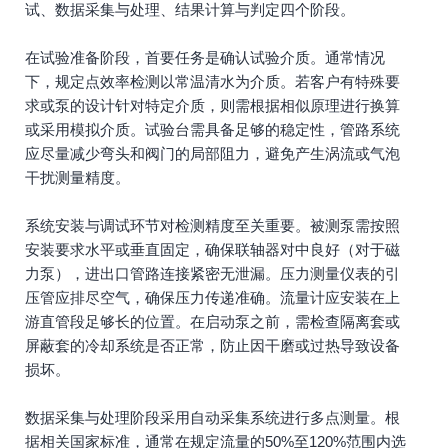
试、数据采集与处理、结果计算与判定四个阶段。
在试验准备阶段，首要任务是确认试验介质。通常情况
下，规定点效率检测以常温清水为介质。若客户有特殊要
求或泵的设计针对特定介质，则需根据相似原理进行换算
或采用模拟介质。试验台需具备足够的稳定性，管路系统
应尽量减少弯头和阀门的局部阻力，避免产生涡流或气泡
干扰测量精度。
系统安装与调试环节对检测精度至关重要。被测泵需按照
安装要求水平或垂直固定，确保联轴器对中良好（对于磁
力泵），进出口管路连接紧密无泄漏。压力测量仪表的引
压管应排尽空气，确保压力传递准确。流量计应安装在上
游直管段足够长的位置。在启动泵之前，需检查隔离套或
屏蔽套的冷却系统是否正常，防止因干磨或过热导致设备
损坏。
数据采集与处理阶段采用自动采集系统进行多点测量。根
据相关国家标准，通常在规定流量的50%至120%范围内选