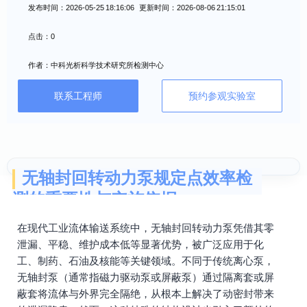
发布时间：2026-05-25 18:16:06 更新时间：2026-08-06 21:15:01
点击：0
作者：中科光析科学技术研究所检测中心
联系工程师
预约参观实验室
无轴封回转动力泵规定点效率检
测的重要性与实施依据
在现代工业流体输送系统中，无轴封回转动力泵凭借其零
泄漏、平稳、维护成本低等显著优势，被广泛应用于化
工、制药、石油及核能等关键领域。不同于传统离心泵，
无轴封泵（通常指磁力驱动泵或屏蔽泵）通过隔离套或屏
蔽套将流体与外界完全隔绝，从根本上解决了动密封带来