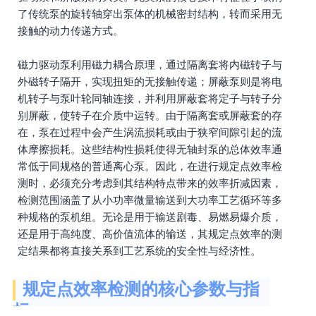
了传统泵的旋转轴穿出泵体的机械密封结构，转而采用无
接触的动力传递方式。
磁力驱动泵利用磁力耦合原理，通过隔离套将内磁转子与
外磁转子隔开，实现扭矩的无接触传递；屏蔽泵则是将电
机转子与泵叶轮同轴连接，并利用屏蔽套将定子与转子分
别屏蔽，使转子在介质中运转。由于隔离套或屏蔽套的存
在，泵在过程中会产生涡流损耗或由于狭窄间隙引起的流
体摩擦损耗。这些结构性损耗使得无轴封泵的总体效率通
常低于同规格的普通离心泵。因此，在进行规定点效率检
测时，必须充分考虑到其结构特点带来的效率折减因素，
检测范围涵盖了从小功率微量输送到大功率工艺循环等多
种规格的泵机组。无论是用于输送剧毒、易燃易爆介质，
还是用于高纯度、高价值流体的输送，其规定点效率的测
定结果都将直接关系到工艺系统的安全性与经济性。
规定点效率检测的核心参数与指
标