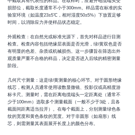
中截取具有代表性的样品。在取样时，应避开电缆端头受
损部位，截取长度通常不小于300mm。样品需在标准的实
验室环境（如温度23±5℃，相对湿度50±5%）下放置足够
时间，以消除应力并使样品状态稳定。
外观检查：在自然光或标准光源下，首先对样品进行目测
检查。检查内容包括绝缘层表面是否光滑，绿/黄双色是否
有明显的色差、杂质或机械损伤。这一步骤旨在筛选出外
观质量严重不合格的样品，决定是否进入后续的精密测量
阶段。
几何尺寸测量：这是绿/黄测量的核心环节。对于圆形绝缘
线芯，检测人员通常使用读数显微镜、投影仪或高精度游
标卡尺。测量时，需在距离电缆端头一定距离处（通常不
少于100mm）选取多个测量截面（一般不少于3处，且各
截面间距离适当拉开）。在每个截面上，分别测量绿色条
纹的宽度和黄色条纹的宽度。对于非圆形（如扇形）线
芯，则需测量其表面展开长度上的颜色分布。