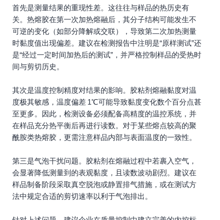
首先是测量结果的重现性差。这往往与样品的热历史有
关。热熔胶在第一次加热熔融后，其分子结构可能发生不
可逆的变化（如部分降解或交联），导致第二次加热测量
时黏度值出现偏差。建议在检测报告中注明是“原样测试”还
是“经过一定时间加热后的测试”，并严格控制样品的受热时
间与剪切历史。
其次是温度控制精度对结果的影响。胶粘剂熔融黏度对温
度极其敏感，温度偏差 1℃可能导致黏度变化数个百分点甚
至更多。因此，检测设备必须配备高精度的温控系统，并
在样品充分热平衡后再进行读数。对于某些熔点较高的聚
酰胺类热熔胶，更需注意样品内部与表面温度的一致性。
第三是气泡干扰问题。胶粘剂在熔融过程中若裹入空气，
会显著降低测量到的表观黏度，且读数波动剧烈。建议在
样品制备阶段采取真空脱泡或静置排气措施，或在测试方
法中规定合适的剪切速率以利于气泡排出。
针对上述问题，建议企业在质量控制中建立完善的内控标