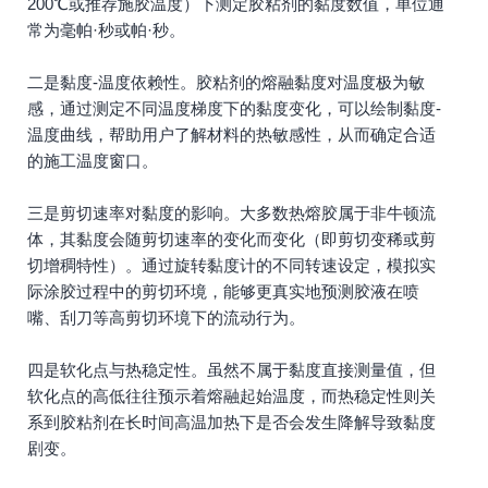
200℃或推荐施胶温度）下测定胶粘剂的黏度数值，单位通
常为毫帕·秒或帕·秒。
二是黏度-温度依赖性。胶粘剂的熔融黏度对温度极为敏
感，通过测定不同温度梯度下的黏度变化，可以绘制黏度-
温度曲线，帮助用户了解材料的热敏感性，从而确定合适
的施工温度窗口。
三是剪切速率对黏度的影响。大多数热熔胶属于非牛顿流
体，其黏度会随剪切速率的变化而变化（即剪切变稀或剪
切增稠特性）。通过旋转黏度计的不同转速设定，模拟实
际涂胶过程中的剪切环境，能够更真实地预测胶液在喷
嘴、刮刀等高剪切环境下的流动行为。
四是软化点与热稳定性。虽然不属于黏度直接测量值，但
软化点的高低往往预示着熔融起始温度，而热稳定性则关
系到胶粘剂在长时间高温加热下是否会发生降解导致黏度
剧变。