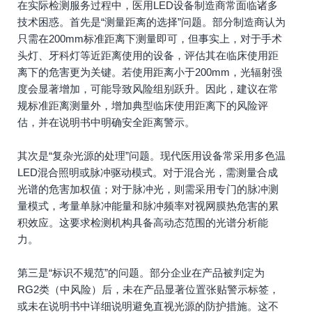
在实际检测服务过程中，医用LED设备制造商常面临诸多
技术困惑。首先是“测量距离的选择”问题。部分制造商认为
只需在200mm标准距离下测量即可，但事实上，对于手术
头灯、牙科灯等近距离使用的设备，评估其在临床使用距
离下的危害更为关键。若使用距离小于200mm，光辐射强
度会显著增加，可能导致风险组别跃升。因此，建议在常
规标准距离测量外，增加典型临床使用距离下的风险评
估，并在说明书中明确安全距离警示。
其次是“复杂光源的处理”问题。现代医用设备常采用多色温
LED混合照明或脉冲驱动模式。对于混合光，需测量合成
光谱的危害加权值；对于脉冲光，则需采用专门的脉冲测
量模式，考量单脉冲能量和脉冲频率对视网膜热危害的累
积效应。这要求检测机构具备高动态范围的光谱分析能
力。
第三是“标识不规范”的问题。部分企业在产品被判定为
RG2类（中风险）后，未在产品显著位置张贴警示标签，
或未在说明书中详细说明避免直视光源的防护措施。这不