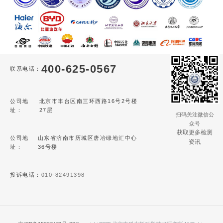
400-625-0567
联系电话：
公司地
北京市丰台区南三环西路16号2号楼
址：
27层
扫码关注微信公
众号
获取更多检测
公司地
山东省济南市历城区唐冶绿地汇中心
资讯
址：
36号楼
投诉电话：
010-82491398