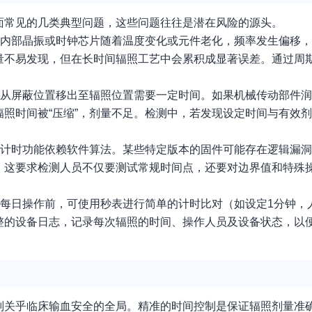
面常见的几类典型问题，这些问题往往是潜在风险的源头。
其内部晶振或时钟芯片随着温度变化或元件老化，频率发生偏移
量不易发现，但在长时间辐照工艺中会累积成显著误差。通过周
源从屏蔽位置移出至辐照位置需要一定时间。如果机械传动部件
照时间被“压缩”，剂量不足。检测中，若发现设定时间与有效
，计时功能依赖软件算法。某些特定版本的固件可能存在逻辑漏洞
。这要求检测人员不仅要测试常规时间点，还要对边界值和特殊
。每日操作前，可使用秒表进行简单的计时比对（如设定1分钟，
整的设备日志，记录每次辐照的时间、操作人员及设备状态，以
则关乎临床输血安全的全局。精准的时间控制是保证辐照剂量准