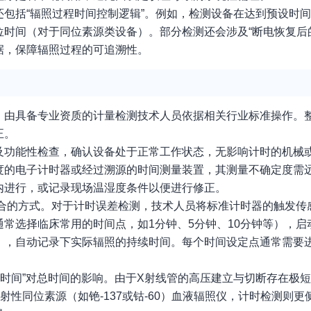
包括“辐照过程时间控制逻辑”。例如，检测设备在达到预设时
源到位时间（对于同位素源类设备）。部分检测还会涉及“断电恢复后
据，保障辐照过程的可追溯性。
，由具备专业资质的计量检测技术人员依据相关行业标准操作。
正。
及功能性检查，确认设备处于正常工作状态，无影响计时的机械
度的电子计时器或经过溯源的时间测量装置，其测量不确定度需
内进行，或记录现场温湿度条件以便进行修正。
相结合的方式。对于计时误差检测，技术人员将标准计时器的触发
常选择临床常用的时间点，如1分钟、5分钟、10分钟等），启
），自动记录下实际辐照的持续时间。每个时间设定点通常需要
下降时间”对总时间的影响。由于X射线管的高压建立与切断存在极
射性同位素源（如铯-137或钴-60）血液辐照仪，计时检测则