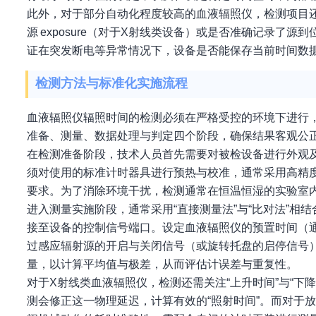
此外，对于部分自动化程度较高的血液辐照仪，检测项目还
源 exposure（对于X射线类设备）或是否准确记录了
证在突发断电等异常情况下，设备是否能保存当前时间数
检测方法与标准化实施流程
血液辐照仪辐照时间的检测必须在严格受控的环境下进行
准备、测量、数据处理与判定四个阶段，确保结果客观公
在检测准备阶段，技术人员首先需要对被检设备进行外观
须对使用的标准计时器具进行预热与校准，通常采用高精
要求。为了消除环境干扰，检测通常在恒温恒湿的实验室
进入测量实施阶段，通常采用“直接测量法”与“比对法”
接至设备的控制信号端口。设定血液辐照仪的预置时间（通
过感应辐射源的开启与关闭信号（或旋转托盘的启停信号
量，以计算平均值与极差，从而评估计误差与重复性。
对于X射线类血液辐照仪，检测还需关注“上升时间”与“
测会修正这一物理延迟，计算有效的“照射时间”。而对于放