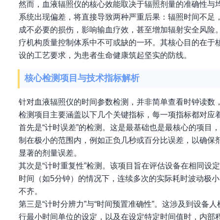
然而，血液辐照仪的核心效能取决于辐照剂量的准确性与均
系统出现偏差，将直接导致两种严重后果：辐照时间不足，
成不必要的损伤，影响输血疗效，甚至增加辐射安全风险
疗机构质量控制体系中不可或缺的一环。其核心目的在于
设的工艺要求，为患者生命健康筑起坚实的防线。
核心检测项目与技术指标解析
针对血液辐照仪的时间参数检测，并非简单查看时钟读数
检测项目主要涵盖以下几个关键指标，每一项指标都对应
首先是“计时误差”的检测。这是最基础也是最核心的项目
制在极小的范围内，例如正负几秒或百分比误差，以确保
显著的剂量误差。
其次是“计时重复性”检测。该项目旨在评估设备在相同设
时间（如5分钟）的情况下，连续多次的实际耗时波动极
不齐。
第三是“计时分辨力”与“时间预置准确性”。这涉及到设
行最小时间单位的设定，以及在设定特定时间值时，内部