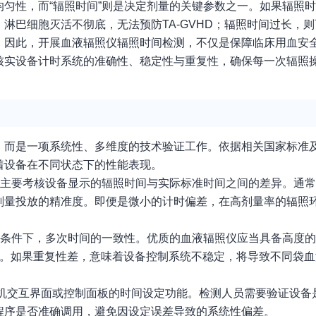
匀性，而“辐照时间”则是决定剂量的关键参数之一。如果辐照
淋巴细胞灭活不彻底，无法预防TA-GVHD；辐照时间过长，
。因此，开展血液辐照仪辐照时间检测，不仅是保障临床用血安
核实设备计时系统的准确性、稳定性与重复性，确保每一次辐照
，而是一项系统性、多维度的技术验证工作。依据相关国家标准
着设备在不同状态下的性能表现。
，主要考核设备显示的辐照时间与实际标准时间之间的差异。通
剂量投放的精准度。即便是微小的计时偏差，在高剂量率的辐照
定条件下，多次时间的一致性。优质的血液辐照仪应当具备高度
小。如果重复性差，意味着设备控制系统不稳定，将导致不同袋
备人机交互界面或控制面板的时间设定功能。检测人员需要验证设
程序是否准确调用，避免因设定误差导致的系统性偏差。