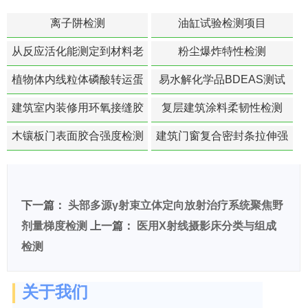
离子阱检测
油缸试验检测项目
从反应活化能测定到材料老
粉尘爆炸特性检测
化寿命预测的经典模型
植物体内线粒体磷酸转运蛋
易水解化学品BDEAS测试
白活性检测
建筑室内装修用环氧接缝胶
复层建筑涂料柔韧性检测
苯含量检测
木镶板门表面胶合强度检测
建筑门窗复合密封条拉伸强
度-硬质塑料材料检测
下一篇：
头部多源γ射束立体定向放射治疗系统聚焦野
剂量梯度检测
上一篇：
医用X射线摄影床分类与组成
检测
关于我们