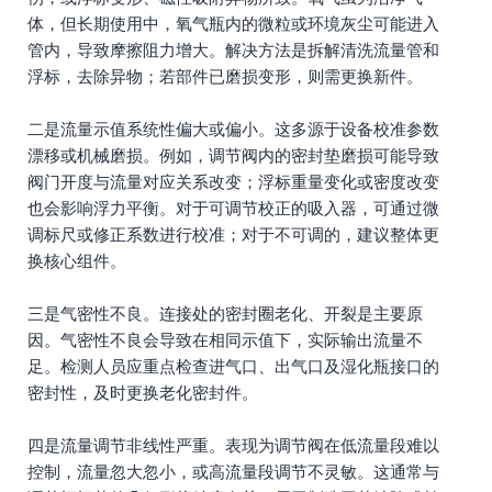
体，但长期使用中，氧气瓶内的微粒或环境灰尘可能进入
管内，导致摩擦阻力增大。解决方法是拆解清洗流量管和
浮标，去除异物；若部件已磨损变形，则需更换新件。
二是流量示值系统性偏大或偏小。这多源于设备校准参数
漂移或机械磨损。例如，调节阀内的密封垫磨损可能导致
阀门开度与流量对应关系改变；浮标重量变化或密度改变
也会影响浮力平衡。对于可调节校正的吸入器，可通过微
调标尺或修正系数进行校准；对于不可调的，建议整体更
换核心组件。
三是气密性不良。连接处的密封圈老化、开裂是主要原
因。气密性不良会导致在相同示值下，实际输出流量不
足。检测人员应重点检查进气口、出气口及湿化瓶接口的
密封性，及时更换老化密封件。
四是流量调节非线性严重。表现为调节阀在低流量段难以
控制，流量忽大忽小，或高流量段调节不灵敏。这通常与