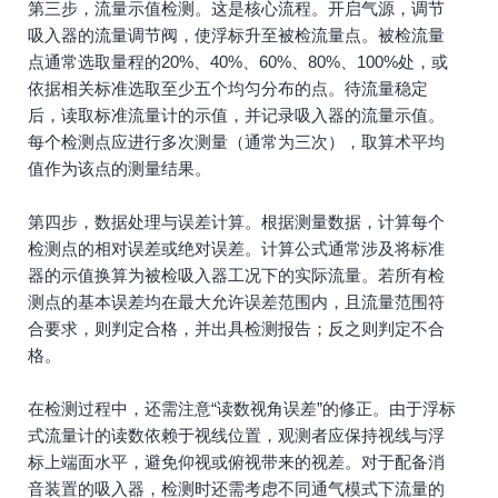
第三步，流量示值检测。这是核心流程。开启气源，调节
吸入器的流量调节阀，使浮标升至被检流量点。被检流量
点通常选取量程的20%、40%、60%、80%、100%处，或
依据相关标准选取至少五个均匀分布的点。待流量稳定
后，读取标准流量计的示值，并记录吸入器的流量示值。
每个检测点应进行多次测量（通常为三次），取算术平均
值作为该点的测量结果。
第四步，数据处理与误差计算。根据测量数据，计算每个
检测点的相对误差或绝对误差。计算公式通常涉及将标准
器的示值换算为被检吸入器工况下的实际流量。若所有检
测点的基本误差均在最大允许误差范围内，且流量范围符
合要求，则判定合格，并出具检测报告；反之则判定不合
格。
在检测过程中，还需注意“读数视角误差”的修正。由于浮标
式流量计的读数依赖于视线位置，观测者应保持视线与浮
标上端面水平，避免仰视或俯视带来的视差。对于配备消
音装置的吸入器，检测时还需考虑不同通气模式下流量的