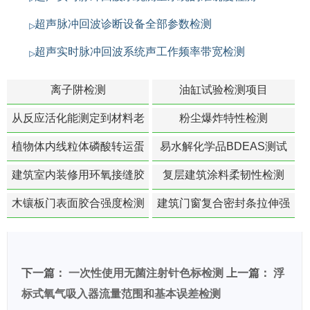
超声脉冲回波诊断设备全部参数检测
超声实时脉冲回波系统声工作频率带宽检测
离子阱检测
油缸试验检测项目
从反应活化能测定到材料老
粉尘爆炸特性检测
化寿命预测的经典模型
植物体内线粒体磷酸转运蛋
易水解化学品BDEAS测试
白活性检测
建筑室内装修用环氧接缝胶
复层建筑涂料柔韧性检测
苯含量检测
木镶板门表面胶合强度检测
建筑门窗复合密封条拉伸强
度-硬质塑料材料检测
下一篇：
一次性使用无菌注射针色标检测
上一篇：
浮
标式氧气吸入器流量范围和基本误差检测