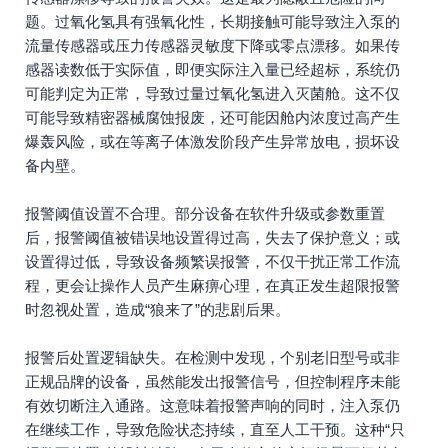
题。过氧化氢具有强氧化性，长期接触可能导致注入泵的
流量传感器或压力传感器灵敏度下降或零点漂移。如果传
感器读数低于实际值，即便实际注入量已经超标，系统仍
可能判定为正常，导致过量过氧化氢进入灭菌舱。这不仅
可能导致精密器械腐蚀报废，还可能因舱内浓度过高产生
爆轰风险，或在等离子体激发阶段产生异常放电，损坏设
备内壁。
报警阈值设置不合理。部分设备在软件升级或参数重置
后，报警阈值被错误地设置得过高，失去了保护意义；或
设置得过低，导致设备频繁误报警，不仅干扰正常工作流
程，更会让操作人员产生麻痹心理，在真正发生超限报警
时忽视处置，造成“狼来了”的悲剧后果。
报警后处置逻辑缺失。在检测中发现，个别老旧型号或非
正规品牌的设备，虽然能发出报警信号，但控制程序未能
有效切断注入通路。这意味着报警声响的同时，注入泵仍
在继续工作，导致危险状态持续，直至人工干预。这种“只