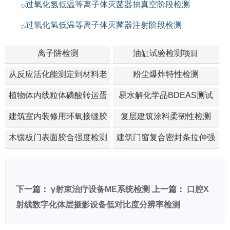
过氧化氢低温等离子体灭菌器抽真空阶段检测
过氧化氢低温等离子体灭菌器注射阶段检测
离子阱检测
油缸试验检测项目
从反应活化能测定到材料老
粉尘爆炸特性检测
化寿命预测的经典模型
植物体内线粒体磷酸转运蛋
易水解化学品BDEAS测试
白活性检测
建筑室内装修用环氧接缝胶
复层建筑涂料柔韧性检测
苯含量检测
木镶板门表面胶合强度检测
建筑门窗复合密封条拉伸强
度-硬质塑料材料检测
下一篇：
γ射束治疗设备ME系统检测
上一篇：
口腔X
射线数字化体层摄影设备低对比度分辨率检测