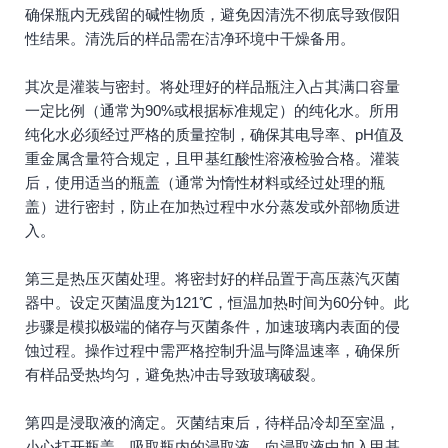
确保瓶内无残留的碱性物质，避免因清洗不彻底导致假阳
性结果。清洗后的样品需在洁净环境中干燥备用。
其次是灌装与密封。将处理好的样品瓶注入占其满口容量
一定比例（通常为90%或根据标准规定）的纯化水。所用
纯化水必须经过严格的质量控制，确保其电导率、pH值及
重金属含量符合规定，且甲基红酸性溶液检验合格。灌装
后，使用适当的瓶盖（通常为惰性材料或经过处理的瓶
盖）进行密封，防止在加热过程中水分蒸发或外部物质进
入。
第三是热压灭菌处理。将密封好的样品置于高压蒸汽灭菌
器中。设定灭菌温度为121℃，恒温加热时间为60分钟。此
步骤是模拟极端的储存与灭菌条件，加速玻璃内表面的侵
蚀过程。操作过程中需严格控制升温与降温速率，确保所
有样品受热均匀，避免热冲击导致玻璃破裂。
第四是浸取液的滴定。灭菌结束后，待样品冷却至室温，
小心打开瓶盖，吸取瓶内的浸取液。向浸取液中加入甲基