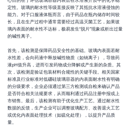
心目的在于评估玻璃容器内表层在水溶液介质中的化学稳
定性。玻璃的耐水性等级直接反映了其抵抗水溶液侵蚀的
能力。对于口服液体瓶而言，由于药品在瓶内储存时间较
长，且在生产过程中通常需要经过高温灭菌工艺，如果玻
璃内表面的耐水性不达标，极易发生“脱片”现象或析出过量
的碱性离子。
首先，该检测是保障药品安全性的基础。玻璃内表面若耐
水性差，会向药液中释放碱性物质（如钠离子），导致药
液pH值升高，进而引发药物成分降解或产生新的杂质。其
次，该检测是验证包装材料合规性的关键手段。相关国家
标准及行业标准对低硼硅玻璃容器的内表面耐水性有明确
的分级要求，企业必须通过第三方检测或自检来确认产品
是否符合相关法规要求，从而顺利通过药品注册申报或上
市销售。最后，该检测有助于优化生产工艺。通过耐水性
数据的反馈，生产企业可以调整玻璃配方、改善退火工艺
或优化内表面处理技术（如硫化处理），以提升产品质
量。