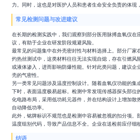
力。同时，这也是对医护人员和患者生命安全负责的体现
常见检测问题与改进建议
在长期的检测实践中，我们观察到部分医用脉搏血氧仪在应
议，有助于企业在研发阶段规避风险。
最常见的问题集中在外壳密封性与材料选择上。部分厂家
灼热丝测试中，这类材料往往无法实现自熄，存在引燃风
或液体渗入，进而影响防爆性能。针对此类问题，建议企业
壳的气密性。
另一类常见问题涉及温度控制设计。随着血氧仪功能的集
下时，表面温度极易超标。检测中常发现传感器探头部位
化电路布局，采用低功耗元器件，并在结构设计上增加散
自动降低功率。
此外，铭牌标识不规范也是检测中容易被忽视的扣分项。部
温度组别代码，导致产品信息不全。企业在送检前应仔细
结语