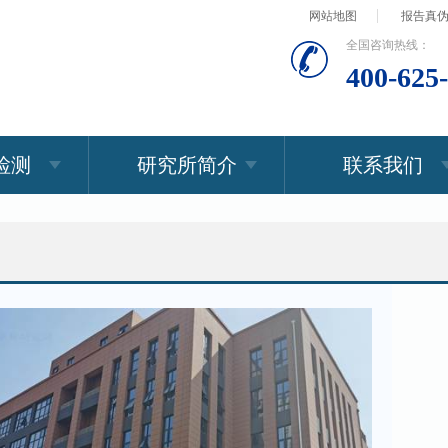
网站地图
报告真
全国咨询热线：
400-625
检测
研究所简介
联系我们