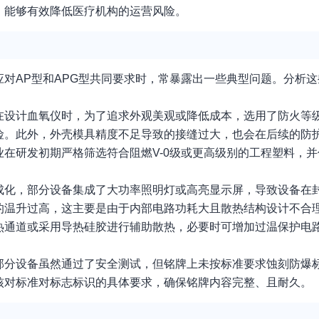
，能够有效降低医疗机构的运营风险。
对AP型和APG型共同要求时，常暴露出一些典型问题。分析
在设计血氧仪时，为了追求外观美观或降低成本，选用了防火等
险。此外，外壳模具精度不足导致的接缝过大，也会在后续的防
在研发初期严格筛选符合阻燃V-0级或更高级别的工程塑料，
成化，部分设备集成了大功率照明灯或高亮显示屏，导致设备在
的温升过高，这主要是由于内部电路功耗大且散热结构设计不合
热通道或采用导热硅胶进行辅助散热，必要时可增加过温保护电
分设备虽然通过了安全测试，但铭牌上未按标准要求蚀刻防爆标志
核对标准对标志标识的具体要求，确保铭牌内容完整、且耐久。