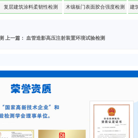
化寿命预测的经典模型
复层建筑涂料柔韧性检测
木镶板门表面胶合强度检测
建
测
上一篇：
血管造影高压注射装置环境试验检测