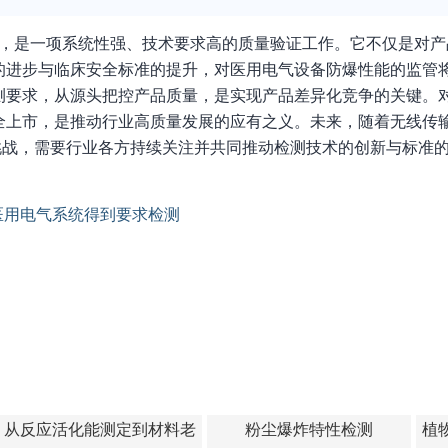
测，是一项系统性强、技术要求高的质量验证工作。它不仅是对
的进步与临床安全标准的提升，对医用电气设备防爆性能的监管
测要求，从源头把控产品质量，是实现产品差异化竞争的关键。
全上市，是推动行业高质量发展的应有之义。未来，随着无线传
术挑战，需要行业各方持续关注并共同推动检测技术的创新与标准
医用电气系统得到要求检测
从反应活化能测定到材料老
粉尘爆炸特性检测
植