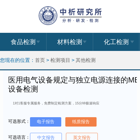
食品检测
材料检测
化工检测
您现在的位置：
首页
>
检测项目
>
其他检测
医用电气设备规定与独立电源连接的ME
设备检测
1对1客服专属服务，免费制定检测方案，15分钟极速响应
可选形式：
电子报告
纸质报告
可选语言：
中文报告
英文报告