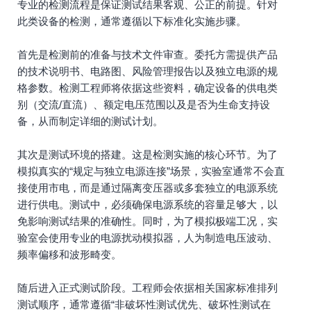
专业的检测流程是保证测试结果客观、公正的前提。针对
此类设备的检测，通常遵循以下标准化实施步骤。
首先是检测前的准备与技术文件审查。委托方需提供产品
的技术说明书、电路图、风险管理报告以及独立电源的规
格参数。检测工程师将依据这些资料，确定设备的供电类
别（交流/直流）、额定电压范围以及是否为生命支持设
备，从而制定详细的测试计划。
其次是测试环境的搭建。这是检测实施的核心环节。为了
模拟真实的“规定与独立电源连接”场景，实验室通常不会直
接使用市电，而是通过隔离变压器或多套独立的电源系统
进行供电。测试中，必须确保电源系统的容量足够大，以
免影响测试结果的准确性。同时，为了模拟极端工况，实
验室会使用专业的电源扰动模拟器，人为制造电压波动、
频率偏移和波形畸变。
随后进入正式测试阶段。工程师会依据相关国家标准排列
测试顺序，通常遵循“非破坏性测试优先、破坏性测试在