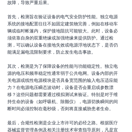
故障，导致严重后果。
首先，检测旨在验证设备的电气安全防护性能。独立电源
系统的接地配置往往不如固定建筑物完善，例如在移动车
辆或临时帐篷内，保护接地阻抗可能较大。此时，设备必
须依靠自身的双重绝缘或加强绝缘来提供防护。通过检
测，可以确认设备在接地失效或电源浮地状态下，是否仍
能满足漏电流限制要求，防止发生电击事故。
其次，检测是为了保障设备的性能与功能稳定性。独立电
源的电压和频率稳定性通常弱于公共电网。设备内部的开
关电源或线性电源模块是否具备宽范围的输入电压适应能
力？在电源电压瞬态波动时，设备是否会重启或参数漂
移？这些问题都需要通过模拟测试来验证。特别是对于维
持生命的设备（如呼吸机、除颤仪），电源切换瞬间的间
断时间必须控制在毫秒级，否则将直接威胁患者生命。
最后，合规性检测是企业上市许可的必经之路。根据医疗
器械监督管理条例及相关注册技术审查指导原则，凡是宣