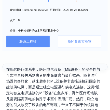
发布时间：2026-06-05 16:50:33 更新时间：2026-07-24 15:57:09
点击：0
作者：中科光析科学技术研究所检测中心
联系工程师
预约参观实验室
在现代医疗体系中，医用电气设备（ME设备）的安全性与
可靠性直接关系到患者的生命健康与诊疗效果。随着医疗
场景的多样化，越来越多的ME设备并非直接连接到固定的
建筑供电网，而是通过独立电源进行供电或连接。这类“规
定与独立电源连接的ME设备”在急救车、野外医疗现场以
及需要隔离供电的特殊手术室中应用广泛。然而，独立电
源的引入改变了设备的电气环境，带来了不同于传统网电