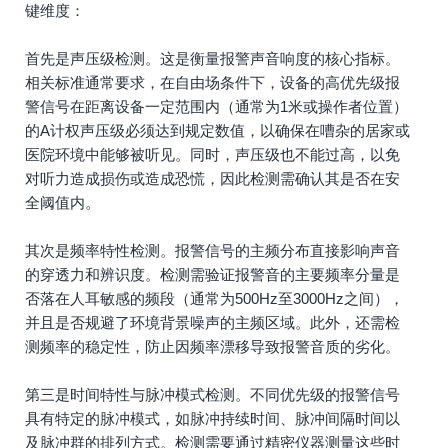
键维度：
首先是声压级检测。这是衡量报警声音响度的核心指标。
相关标准通常要求，在自由场条件下，设备的高优先级报
警信号在距离设备一定范围内（通常为1米或操作者位置）
的A计权声压级必须达到规定数值，以确保在嘈杂的居家或
医院环境中能够被听见。同时，声压级也不能过高，以免
对听力造成损伤或造成恐慌，因此检测需确认其是否在安
全阈值内。
其次是频率特性检测。报警信号的主频分布直接影响声音
的穿透力和辨识度。检测需验证报警音的主要频率分量是
否落在人耳敏感的频段（通常为500Hz至3000Hz之间），
并且是否规避了环境背景噪声的主频区域。此外，还需检
测频率的稳定性，防止因频率漂移导致报警音质的劣化。
第三是时间特性与脉冲模式检测。不同优先级的报警信号
具有特定的脉冲模式，如脉冲持续时间、脉冲间隔时间以
及脉冲群的排列方式。检测需要通过精密仪器测量这些时