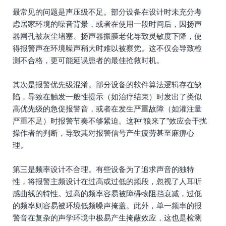
最常见的问题是声压级不足。部分设备在设计时未充分考
虑居家环境的噪音背景，或者在使用一段时间后，因扬声
器网孔被灰尘堵塞、扬声器振膜老化导致灵敏度下降，使
得报警声在环境噪声稍大时难以被察觉。这不仅会导致检
测不合格，更可能延误患者的最佳抢救时机。
其次是报警优先级混淆。部分设备的软件算法逻辑存在缺
陷，导致在触发一般性提示（如治疗结束）时发出了类似
高优先级的急促报警音，或者在发生严重故障（如灌注量
严重不足）时报警节奏不够紧迫。这种“狼来了”效应会干扰
操作者的判断，导致其对报警信号产生疲劳甚至麻痹心
理。
第三是频率设计不合理。有些设备为了追求声音的独特
性，将报警主频设计在过高或过低的频段，忽视了人耳听
感曲线的特性。过高的频率容易被障碍物阻挡衰减，过低
的频率则容易被环境低频噪声掩盖。此外，单一频率的报
警音在复杂的声学环境中极易产生掩蔽效应，这也是检测