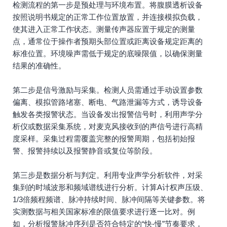
检测流程的第一步是预处理与环境布置。将腹膜透析设备
按照说明书规定的正常工作位置放置，并连接模拟负载，
使其进入正常工作状态。测量传声器应置于规定的测量
点，通常位于操作者预期头部位置或距离设备规定距离的
标准位置。环境噪声需低于规定的底噪限值，以确保测量
结果的准确性。
第二步是信号激励与采集。检测人员需通过手动设置参数
偏离、模拟管路堵塞、断电、气路泄漏等方式，诱导设备
触发各类报警状态。当设备发出报警信号时，利用声学分
析仪或数据采集系统，对麦克风接收到的声信号进行高精
度采样。采集过程需覆盖完整的报警周期，包括初始报
警、报警持续以及报警静音或复位等阶段。
第三步是数据分析与判定。利用专业声学分析软件，对采
集到的时域波形和频域谱线进行分析。计算A计权声压级、
1/3倍频程频谱、脉冲持续时间、脉冲间隔等关键参数。将
实测数据与相关国家标准的限值要求进行逐一比对。例
如，分析报警脉冲序列是否符合特定的“快-慢”节奏要求，