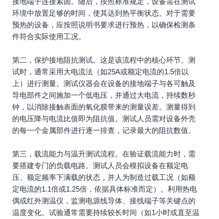
接地端子连接紧固。随后，按照标准规定，设备需在测试
环境中放置足够的时间，使其达到热平衡状态。对于需要
预热的设备，应按照说明书要求进行预热，以确保检测条
件符合实际使用工况。
第二，保护接地阻抗测试。这是该流程中的核心环节。测
试时，通常采用大电流法（如25A或额定电流的1.5倍以
上）进行测量。测试仪器会在设备的接地端子与各可触及
导电部件之间施加一个低电压，并通过大电流，持续数秒
钟，以消除接触表面的氧化膜带来的测量误差。测量得到
的电压降与电流比值即为阻抗值。测试人员需对设备外壳
的每一个金属部件进行逐一排查，记录最大的阻抗数值。
第三，载流能力与温升测试流程。在验证载流能力时，需
要搭建专门的负载电路。测试人员会模拟设备在额定电
压、额定频率下满载的状态，并人为制造过载工况（如额
定电流的1.1倍或1.25倍，依据具体标准而定）。利用热电
偶或红外测温仪，监测电源线导体、接线端子等关键点的
温度变化。试验通常需要持续较长时间（如1小时或直至温