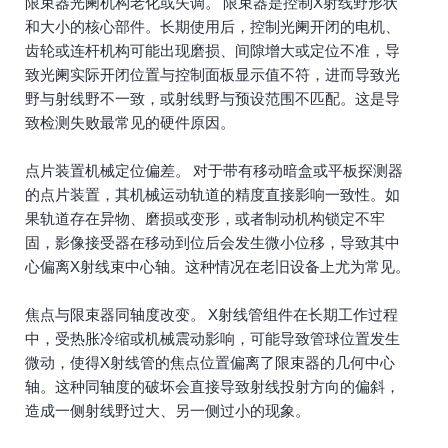
限束器光阑机构老化或失调。 限束器是控制X射线野形状
和大小的核心部件。长期使用后，控制光阑开闭的电机、
齿轮或连杆机构可能出现磨损、间隙增大或定位不准，导
致光阑实际开闭位置与控制面板显示值不符，进而导致光
野与射线野不一致，或射线野与预设范围不匹配。这是导
致检测失败最常见的硬件原因。
点片装置机械定位偏差。 对于带有移动暗盒或平板探测器
的点片装置，其机械运动轨道的精度直接影响一致性。如
果轨道存在异物、磨损或变形，或者制动机构锁定不牢
固，影像接受器在移动到位后会发生微小位移，导致其中
心偏离X射线束中心轴。这种情况在老旧设备上尤为常见。
焦点与限束器同轴度改变。 X射线管组件在长期工作过程
中，受热胀冷缩或机械震动影响，可能导致管球位置发生
微动，使得X射线管的焦点位置偏离了限束器的几何中心
轴。这种同轴度的破坏会直接导致射线投射方向的偏斜，
造成一侧射线野过大、另一侧过小的现象。