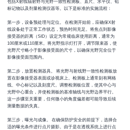
包括X射线辐射野与光野一致性检测板、直尺、水平仪、铅
标记物以及剂量检测仪器等。以下是标准的实施流程：
第一步，设备预处理与定位。 在检测开始前，应确保X射
线设备处于正常工作状态，预热时间充足。将焦点到影像
接受器的距离（SID）设定为常规临床使用距离，通常为
100厘米或110厘米。将光野指示灯打开，调节限束器，使
光野尺寸略小于影像接受面的尺寸，以确保光野完全位于
影像接受面范围内。
第二步，放置检测器具。 将光野与射线野一致性检测板放
置在影像接受器表面或诊视床上。检测板上通常刻有网格
线、中心标记以及刻度尺。调整检测板位置，使其中心与
光野中心重合，并使检测板的基准轴线与光野边界平行。
这一步骤至关重要，任何微小的角度偏差都可能导致后续
测量数据的失真。
第三步，曝光与成像。 在确保防护安全的前提下，选择合
适的曝光条件进行点片摄影。由于是在透视系统上进行点