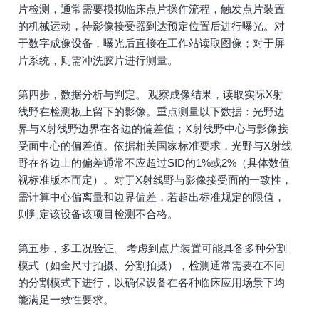
片检测，通常需要模拟临床点片操作流程，触发点片装置
的机械运动，待影像接受器到达预定位置后进行曝光。对
于数字成像设备，曝光后直接在工作站读取图像；对于屏
片系统，则需冲洗胶片进行测量。
第四步，数据分析与判定。 观察成像结果，读取实际X射
线野在检测板上留下的影像。重点测量以下数据：光野边
界与X射线野边界在各边的偏差值；X射线野中心与影像接
受面中心的偏差值。依据相关国家标准要求，光野与X射线
野在各边上的偏差通常不应超过SID的1%或2%（具体数值
视标准版本而定）。对于X射线野与影像接受面的一致性，
需计算中心偏离量和边界偏差，若超出标准规定的限值，
则判定该设备该项目检测不合格。
第五步，多工况验证。 考虑到点片装置可能具备多种分割
模式（如全尺寸拍摄、分割拍摄），检测通常需要在不同
的分割模式下进行，以确保设备在各种临床应用场景下均
能满足一致性要求。