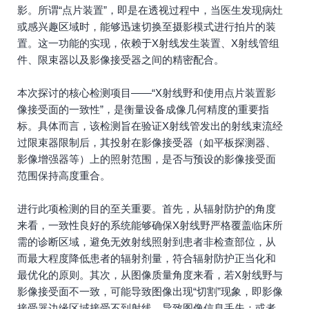
影。所谓“点片装置”，即是在透视过程中，当医生发现病灶
或感兴趣区域时，能够迅速切换至摄影模式进行拍片的装
置。这一功能的实现，依赖于X射线发生装置、X射线管组
件、限束器以及影像接受器之间的精密配合。
本次探讨的核心检测项目——“X射线野和使用点片装置影
像接受面的一致性”，是衡量设备成像几何精度的重要指
标。具体而言，该检测旨在验证X射线管发出的射线束流经
过限束器限制后，其投射在影像接受器（如平板探测器、
影像增强器等）上的照射范围，是否与预设的影像接受面
范围保持高度重合。
进行此项检测的目的至关重要。首先，从辐射防护的角度
来看，一致性良好的系统能够确保X射线野严格覆盖临床所
需的诊断区域，避免无效射线照射到患者非检查部位，从
而最大程度降低患者的辐射剂量，符合辐射防护正当化和
最优化的原则。其次，从图像质量角度来看，若X射线野与
影像接受面不一致，可能导致图像出现“切割”现象，即影像
接受器边缘区域接受不到射线，导致图像信息丢失；或者