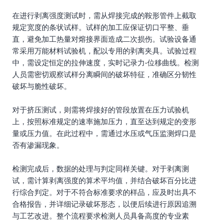
在进行剥离强度测试时，需从焊接完成的鞍形管件上截取
规定宽度的条状试样。试样的加工应保证切口平整、垂
直，避免加工热量对熔接界面造成二次损伤。试验设备通
常采用万能材料试验机，配以专用的剥离夹具。试验过程
中，需设定恒定的拉伸速度，实时记录力-位移曲线。检测
人员需密切观察试样分离瞬间的破坏特征，准确区分韧性
破坏与脆性破坏。
对于挤压测试，则需将焊接好的管段放置在压力试验机
上，按照标准规定的速率施加压力，直至达到规定的变形
量或压力值。在此过程中，需通过水压或气压监测焊口是
否有渗漏现象。
检测完成后，数据的处理与判定同样关键。对于剥离测
试，需计算剥离强度的算术平均值，并结合破坏百分比进
行综合判定。对于不符合标准要求的样品，应及时出具不
合格报告，并详细记录破坏形态，以便后续进行原因追溯
与工艺改进。整个流程要求检测人员具备高度的专业素