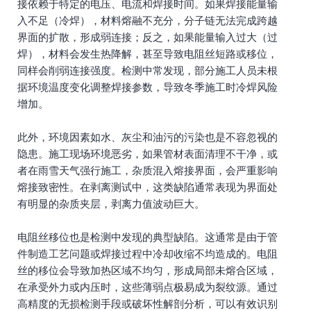
接依赖于特定的电压、电流和焊接时间。如果焊接能量输
入不足（冷焊），材料熔融不充分，分子链无法完成跨越
界面的扩散，形成弱连接；反之，如果能量输入过大（过
焊），材料会发生热降解，甚至导致电阻丝短路或移位，
同样会削弱连接强度。检测中常发现，部分施工人员未根
据环境温度变化调整焊接参数，导致冬季施工时冷焊风险
增加。
此外，环境因素如水、灰尘和油污的污染也是不容忽视的
隐患。施工现场环境恶劣，如果管材表面清理不干净，或
者在雨雪天气强行施工，杂质混入熔接界面，会严重影响
熔接致密性。在剥离测试中，这类缺陷通常表现为界面处
有明显的杂质夹层，剥离力值波动巨大。
电阻丝移位也是检测中发现的典型缺陷。这通常是由于管
件制造工艺问题或焊接过程中冷却收缩不均造成的。电阻
丝的移位会导致加热区域不均匀，形成局部未熔合区域，
在承受外力或内压时，这些薄弱点极易成为裂纹源。通过
高精度的无损检测手段或破坏性解剖分析，可以有效识别