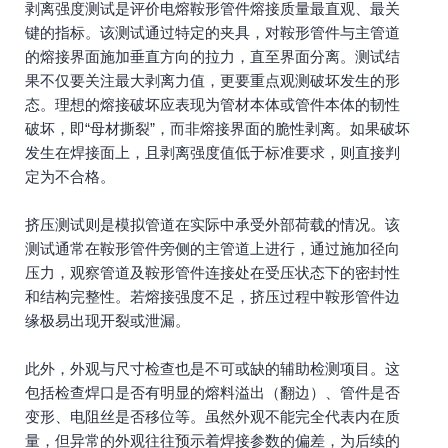
剥离强度测试是评价电熔鞍形管件熔接质量最直观、最关
键的指标。该测试通过特定的夹具，对鞍形管件与主管道
的熔接界面施加垂直方向的拉力，直至界面分离。测试结
果不仅要关注最大剥离力值，更要重点观测破坏发生的形
态。理想的熔接破坏应表现为管材本体或管件本体的韧性
破坏，即“母材撕裂”，而非熔接界面的脆性剥离。如果破坏
发生在焊接面上，且剥离强度值低于标准要求，则直接判
定为不合格。
挤压测试则是模拟管道在实际中承受外部荷载的情况。该
测试通常在鞍形管件旁侧的主管道上进行，通过施加径向
压力，观察管道及鞍形管件连接处在受压状态下的密封性
和结构完整性。若熔接强度不足，挤压过程中鞍形管件边
缘极易出现开裂或泄漏。
此外，外观与尺寸检查也是不可或缺的辅助检测项目。这
包括检查焊口是否有明显的熔料溢出（翻边）、管件是否
变形、电阻丝是否移位等。虽然外观不能完全代表内在质
量，但异常的外观往往预示着焊接参数的偏差，为后续的