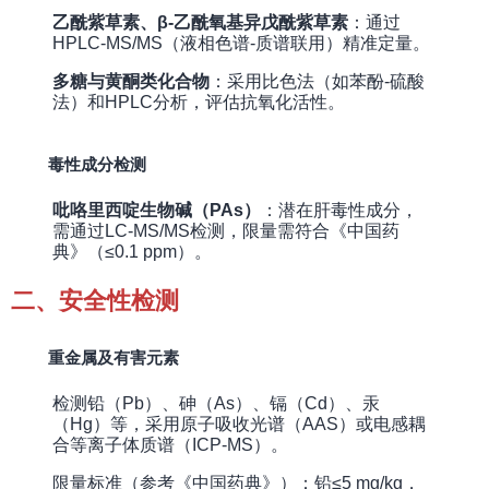
乙酰紫草素、β-乙酰氧基异戊酰紫草素
：通过
HPLC-MS/MS（液相色谱-质谱联用）精准定量。
多糖与黄酮类化合物
：采用比色法（如苯酚-硫酸
法）和HPLC分析，评估抗氧化活性。
毒性成分检测
吡咯里西啶生物碱（PAs）
：潜在肝毒性成分，
需通过LC-MS/MS检测，限量需符合《中国药
典》（≤0.1 ppm）。
二、安全性检测
重金属及有害元素
检测铅（Pb）、砷（As）、镉（Cd）、汞
（Hg）等，采用原子吸收光谱（AAS）或电感耦
合等离子体质谱（ICP-MS）。
限量标准（参考《中国药典》）：铅≤5 mg/kg，