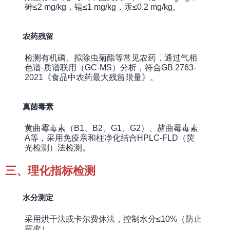
砷≤2 mg/kg，镉≤1 mg/kg，汞≤0.2 mg/kg。
农药残留
检测有机磷、拟除虫菊酯等常见农药，通过气相
色谱-质谱联用（GC-MS）分析，符合GB 2763-
2021《食品中农药最大残留限量》。
真菌毒素
黄曲霉毒素（B1、B2、G1、G2）、赭曲霉毒素
A等，采用免疫亲和柱净化结合HPLC-FLD（荧
光检测）法检测。
三、理化指标检测
水分测定
采用烘干法或卡尔费休法，控制水分≤10%（防止
霉变）。