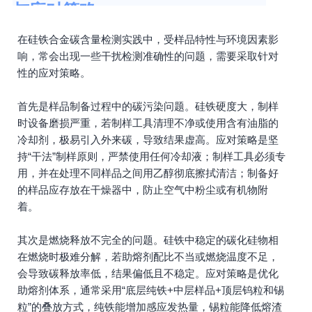
与应对策略
在硅铁合金碳含量检测实践中，受样品特性与环境因素影
响，常会出现一些干扰检测准确性的问题，需要采取针对
性的应对策略。
首先是样品制备过程中的碳污染问题。硅铁硬度大，制样
时设备磨损严重，若制样工具清理不净或使用含有油脂的
冷却剂，极易引入外来碳，导致结果虚高。应对策略是坚
持“干法”制样原则，严禁使用任何冷却液；制样工具必须专
用，并在处理不同样品之间用乙醇彻底擦拭清洁；制备好
的样品应存放在干燥器中，防止空气中粉尘或有机物附
着。
其次是燃烧释放不完全的问题。硅铁中稳定的碳化硅物相
在燃烧时极难分解，若助熔剂配比不当或燃烧温度不足，
会导致碳释放率低，结果偏低且不稳定。应对策略是优化
助熔剂体系，通常采用“底层纯铁+中层样品+顶层钨粒和锡
粒”的叠放方式，纯铁能增加感应发热量，锡粒能降低熔渣