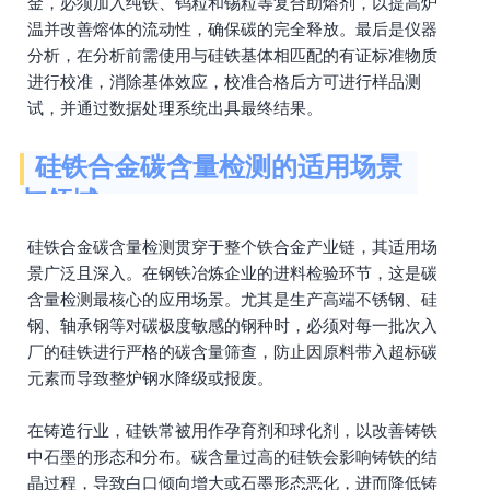
金，必须加入纯铁、钨粒和锡粒等复合助熔剂，以提高炉
温并改善熔体的流动性，确保碳的完全释放。最后是仪器
分析，在分析前需使用与硅铁基体相匹配的有证标准物质
进行校准，消除基体效应，校准合格后方可进行样品测
试，并通过数据处理系统出具最终结果。
硅铁合金碳含量检测的适用场景
与领域
硅铁合金碳含量检测贯穿于整个铁合金产业链，其适用场
景广泛且深入。在钢铁冶炼企业的进料检验环节，这是碳
含量检测最核心的应用场景。尤其是生产高端不锈钢、硅
钢、轴承钢等对碳极度敏感的钢种时，必须对每一批次入
厂的硅铁进行严格的碳含量筛查，防止因原料带入超标碳
元素而导致整炉钢水降级或报废。
在铸造行业，硅铁常被用作孕育剂和球化剂，以改善铸铁
中石墨的形态和分布。碳含量过高的硅铁会影响铸铁的结
晶过程，导致白口倾向增大或石墨形态恶化，进而降低铸