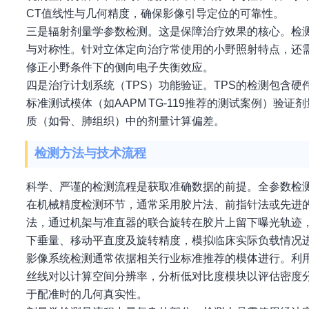
CT值线性与几何精度，确保影像引导定位的可靠性。
三是辐射剂量学参数检测。这是保障治疗效果的核心。检测
与对称性。针对立体定向治疗常使用的小野照射特点，还
修正小野条件下的侧向电子失衡效应。
四是治疗计划系统（TPS）功能验证。TPS的检测包含
标准测试模体（如AAPM TG-119推荐的测试案例）
质（如骨、肺组织）中的剂量计算偏差。
检测方法与技术流程
科学、严谨的检测流程是获取准确数据的前提。全参数检测
在机械精度检测环节，通常采用胶片法、前指针法或先进
法，通过机架与准直器的联合旋转在胶片上留下曝光轨迹
下垂量、移动平直度及旋转精度，模拟临床实际负载情况
影像系统检测通常依据相关行业标准推荐的模体进行。利
丝线对以计算空间分辨率，分析低对比度模块以评估密度
于配准时的几何真实性。