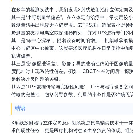
在多年的检测实践中，我们发现X射线放射治疗立体定向
其一是“小野剂量学偏差”。在立体定向治疗中，常使用较
致测量结果出现较大不确定度。若TPS未正确配置小野参
野测量的微型电离室或探测器阵列，并对TPS进行专门的
其二是“等中心漂移”。随着设备时间的增加，机架轴承磨
中心与靶区中心偏离。这就要求医疗机构在日常质控中加
轨迹偏差。
其三是“影像配准误差”。影像引导的准确性依赖于图像质
度配准时出现系统性偏差。例如，CBCT在长时间后，探
是解决此类问题的关键。
其四是“TPS数据传输与完整性风险”。TPS与治疗设备之
传输的完整性，包括射野参数、剂量约束条件是否准确无
结语
X射线放射治疗立体定向及计划系统是集高精尖技术于一
求的硬性任务，更是医疗机构对患者生命负责的体现。通