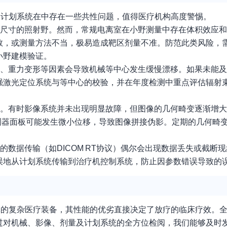
及计划系统在中存在一些共性问题，值得医疗机构高度警惕。
小尺寸的照射野。然而，常规电离室在小野测量中存在体积效应
数，或测量方法不当，极易造成靶区剂量不准。防范此类风险，
小野建模验证。
损、重力变形等因素会导致机械等中心发生缓慢漂移。如果未能
强激光定位系统与等中心的校验，并在年度检测中重点评估辐射
量。有时影像系统并未出现明显故障，但图像的几何畸变逐渐增
测器面板可能发生微小位移，导致图像拼接伪影。定期的几何畸
间的数据传输（如DICOM RT协议）偶尔会出现数据丢失或截断
误地从计划系统传输到治疗机控制系统，防止因参数错误导致的
体的复杂医疗装备，其性能的优劣直接决定了放疗的临床疗效。
过对机械、影像、剂量及计划系统的全方位检阅，我们能够及时