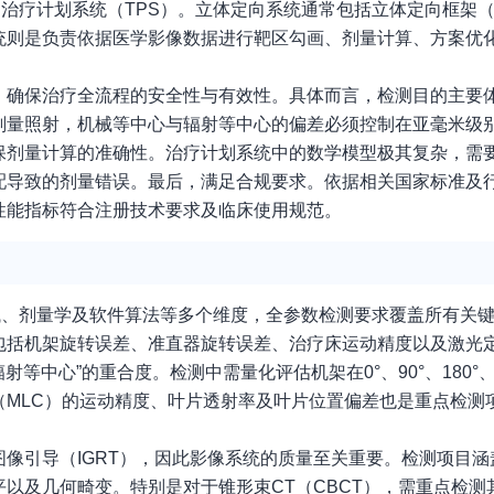
治疗计划系统（TPS）。立体定向系统通常包括立体定向框架
统则是负责依据医学影像数据进行靶区勾画、剂量计算、方案优
，确保治疗全流程的安全性与有效性。具体而言，检测目的主要
剂量照射，机械等中心与辐射等中心的偏差必须控制在亚毫米级
保剂量计算的准确性。治疗计划系统中的数学模型极其复杂，需
配导致的剂量错误。最后，满足合规要求。依据相关国家标准及
性能指标符合注册技术要求及临床使用规范。
械、剂量学及软件算法等多个维度，全参数检测要求覆盖所有关
包括机架旋转误差、准直器旋转误差、治疗床运动精度以及激光
等中心”的重合度。检测中需量化评估机架在0°、90°、180°、
（MLC）的运动精度、叶片透射率及叶片位置偏差也是重点检测
像引导（IGRT），因此影像系统的质量至关重要。检测项目涵
以及几何畸变。特别是对于锥形束CT（CBCT），需重点检测