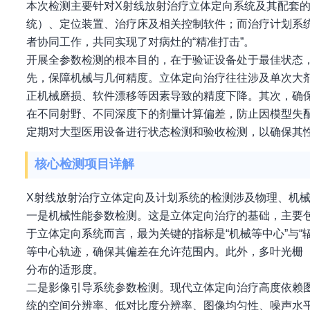
本次检测主要针对X射线放射治疗立体定向系统及其配套的
统）、定位装置、治疗床及相关控制软件；而治疗计划系
者协同工作，共同实现了对病灶的“精准打击”。
开展全参数检测的根本目的，在于验证设备处于最佳状态
先，保障机械与几何精度。立体定向治疗往往涉及单次大
正机械磨损、软件漂移等因素导致的精度下降。其次，确
在不同射野、不同深度下的剂量计算偏差，防止因模型失
定期对大型医用设备进行状态检测和验收检测，以确保其
核心检测项目详解
X射线放射治疗立体定向及计划系统的检测涉及物理、机
一是机械性能参数检测。这是立体定向治疗的基础，主要
于立体定向系统而言，最为关键的指标是“机械等中心”与“辐射
等中心轨迹，确保其偏差在允许范围内。此外，多叶光栅
分布的适形度。
二是影像引导系统参数检测。现代立体定向治疗高度依赖图
统的空间分辨率、低对比度分辨率、图像均匀性、噪声水平