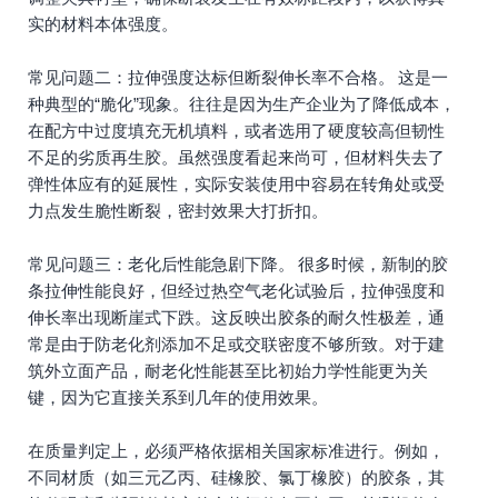
实的材料本体强度。
常见问题二：拉伸强度达标但断裂伸长率不合格。 这是一
种典型的“脆化”现象。往往是因为生产企业为了降低成本，
在配方中过度填充无机填料，或者选用了硬度较高但韧性
不足的劣质再生胶。虽然强度看起来尚可，但材料失去了
弹性体应有的延展性，实际安装使用中容易在转角处或受
力点发生脆性断裂，密封效果大打折扣。
常见问题三：老化后性能急剧下降。 很多时候，新制的胶
条拉伸性能良好，但经过热空气老化试验后，拉伸强度和
伸长率出现断崖式下跌。这反映出胶条的耐久性极差，通
常是由于防老化剂添加不足或交联密度不够所致。对于建
筑外立面产品，耐老化性能甚至比初始力学性能更为关
键，因为它直接关系到几年的使用效果。
在质量判定上，必须严格依据相关国家标准进行。例如，
不同材质（如三元乙丙、硅橡胶、氯丁橡胶）的胶条，其