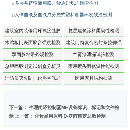
多层共挤输液用膜、袋通则炽灼残渣检测
人体血液及血液成分袋式塑料容器蒸发残渣检测
建筑室内装修用环氧接缝胶
复层建筑涂料柔韧性检测
苯含量检测
木镶板门表面胶合强度检测
建筑门窗复合密封条拉伸强
度-硬质塑料材料检测
双面胶粘带外观检测
气雾漆泄漏试验检测
总胆固醇测定试剂盒分析灵
家用喷头耐低温性能检测
敏度检测
消防员灭火防护靴热空气老
医用家具结构检测
化扯断强度降低检测
下一篇：
生理闭环控制器ME设备标识、标记和文件检
测
上一篇：
化妆品用原料 D-泛醇菌落总数检测