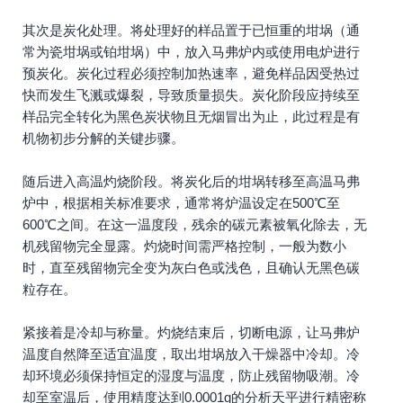
其次是炭化处理。将处理好的样品置于已恒重的坩埚（通
常为瓷坩埚或铂坩埚）中，放入马弗炉内或使用电炉进行
预炭化。炭化过程必须控制加热速率，避免样品因受热过
快而发生飞溅或爆裂，导致质量损失。炭化阶段应持续至
样品完全转化为黑色炭状物且无烟冒出为止，此过程是有
机物初步分解的关键步骤。
随后进入高温灼烧阶段。将炭化后的坩埚转移至高温马弗
炉中，根据相关标准要求，通常将炉温设定在500℃至
600℃之间。在这一温度段，残余的碳元素被氧化除去，无
机残留物完全显露。灼烧时间需严格控制，一般为数小
时，直至残留物完全变为灰白色或浅色，且确认无黑色碳
粒存在。
紧接着是冷却与称量。灼烧结束后，切断电源，让马弗炉
温度自然降至适宜温度，取出坩埚放入干燥器中冷却。冷
却环境必须保持恒定的湿度与温度，防止残留物吸潮。冷
却至室温后，使用精度达到0.0001g的分析天平进行精密称