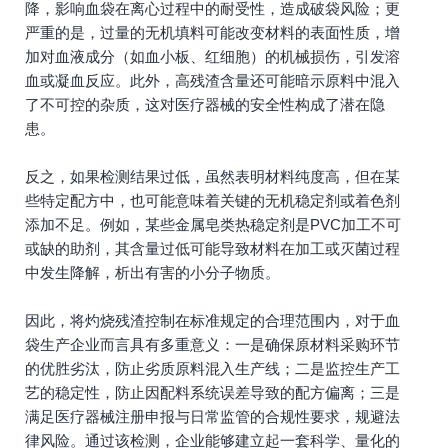
降，影响血袋在离心过程中的耐受性，造成破袋风险；更
严重的是，过量的无机填料可能改变材料的表面性质，增
加对血液成分（如血小板、红细胞）的机械损伤，引发溶
血或凝血反应。此外，高残渣含量还可能暗示原料中混入
了不可控的杂质，这对医疗器械的安全性构成了潜在隐
患。
反之，如果检测结果过低，虽然表明材料纯度高，但在某
些特定配方中，也可能意味着关键的无机稳定剂或着色剂
添加不足。例如，某些金属皂类热稳定剂是PVC加工不可
或缺的助剂，其含量过低可能导致材料在加工或灭菌过程
中发生降解，析出有害的小分子物质。
因此，将灼烧残渣控制在标准规定的合理范围内，对于血
袋生产企业而言具有多重意义：一是确保原材料采购环节
的优胜劣汰，防止劣质原料混入生产线；二是监控生产工
艺的稳定性，防止因配料系统误差导致的配方偏离；三是
满足医疗器械注册申报与日常监管的合规性要求，规避法
律风险。通过该检测，企业能够建立起一套科学、量化的