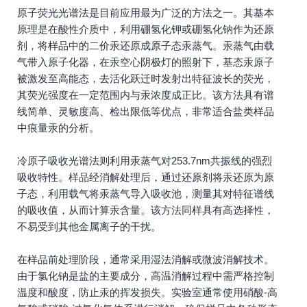
原子荧光光谱法是目前应用最为广泛的方法之一。其基本
原理是在酸性介质中，利用硼氢化钾或硼氢化钠作为还原
剂，将样品中的二价汞还原成原子态汞蒸气。汞蒸气由载
气带入原子化器，在汞空心阴极灯的照射下，基态汞原子
被激发至高能态，去活化跃迁时发射出特征波长的荧光，
其荧光强度在一定范围内与汞浓度成正比。该方法具有谱
线简单、灵敏度高、检出限低等优点，非常适合盐类样品
中痕量汞的分析。
冷原子吸收光谱法则利用汞蒸气对253.7nm共振线的强烈
吸收特性。样品经消解处理后，通过还原剂将汞还原为原
子态，利用载气将汞蒸气导入吸收池，测量其对特征谱线
的吸收值，从而计算汞含量。该方法同样具有高选择性，
不易受到其他金属离子的干扰。
在样品前处理阶段，通常采用湿法消解或微波消解技术。
由于氯化钠是盐的主要成分，高温消解过程中需严格控制
温度和酸度，防止汞的挥发损失。实验室通常使用硝酸-高