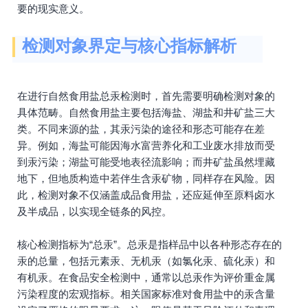
要的现实意义。
检测对象界定与核心指标解析
在进行自然食用盐总汞检测时，首先需要明确检测对象的
具体范畴。自然食用盐主要包括海盐、湖盐和井矿盐三大
类。不同来源的盐，其汞污染的途径和形态可能存在差
异。例如，海盐可能因海水富营养化和工业废水排放而受
到汞污染；湖盐可能受地表径流影响；而井矿盐虽然埋藏
地下，但地质构造中若伴生含汞矿物，同样存在风险。因
此，检测对象不仅涵盖成品食用盐，还应延伸至原料卤水
及半成品，以实现全链条的风控。
核心检测指标为“总汞”。总汞是指样品中以各种形态存在的
汞的总量，包括元素汞、无机汞（如氯化汞、硫化汞）和
有机汞。在食品安全检测中，通常以总汞作为评价重金属
污染程度的宏观指标。相关国家标准对食用盐中的汞含量