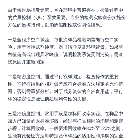
由于汞是易挥发元素，且在环境中普遍存在，检测过程中
的质量控制（QC）至关重要。专业的检测实验室会实施全
方位的质控措施，以消除假阳性或假阴性结果。
一是全程序空白试验。每批次样品检测均需随行空白实
验，用于监控试剂纯度、器皿洁净度及环境背景。如果空
白值偏高或出现异常峰值，说明检测系统受到污染，需查
找原因并重新测定。
二是精密度控制。通过平行双样测定，检查操作的重复
性。平行样结果的相对偏差应符合标准方法规定的允许范
围，否则需重新分析。对于成分复杂的自然食用盐，平行
样的稳定性是验证前处理均匀性的关键。
三是准确度控制。常用手段是加标回收率实验。在样品中
加入已知量的汞标准溶液，经过与样品相同的消解和测定
步骤，计算回收率。一般要求回收率在80%至120%之间，
这能有效验证方法对特定基体样品的适用性和消解的完全