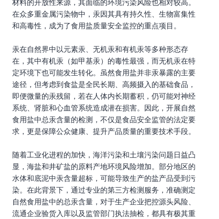
材料的开放性来源，其面临的环境污染风险也相对较高。
在众多重金属污染物中，汞因其具有持久性、生物富集性
和高毒性，成为了食用盐质量安全监控的重点项目。
汞在自然界中以元素汞、无机汞和有机汞等多种形态存
在，其中有机汞（如甲基汞）的毒性最强，而无机汞在特
定环境下也可能发生转化。虽然食用盐并非汞暴露的主要
途径，但考虑到食盐是全民长期、高频摄入的基础食品，
即便微量的汞残留，若在人体内长期蓄积，仍可能对神经
系统、肾脏和心血管系统造成潜在损害。因此，开展自然
食用盐中总汞含量的检测，不仅是食品安全监管的法定要
求，更是保障公众健康、提升产品质量的重要技术手段。
随着工业化进程的加快，海洋污染和土壤污染问题日益凸
显，海盐和井矿盐的原料产地环境风险增加。部分地区的
水体和底泥中汞含量超标，可能导致生产的盐产品受到污
染。在此背景下，通过专业的第三方检测服务，准确测定
自然食用盐中的总汞含量，对于生产企业把控源头风险、
流通企业验货入库以及监管部门执法抽检，都具有极其重