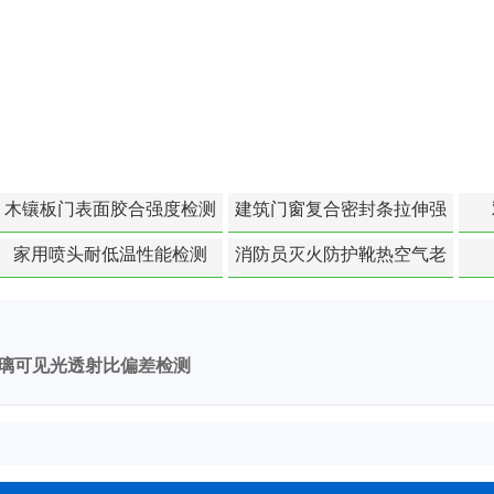
木镶板门表面胶合强度检测
建筑门窗复合密封条拉伸强
度-硬质塑料材料检测
家用喷头耐低温性能检测
消防员灭火防护靴热空气老
化扯断强度降低检测
璃可见光透射比偏差检测