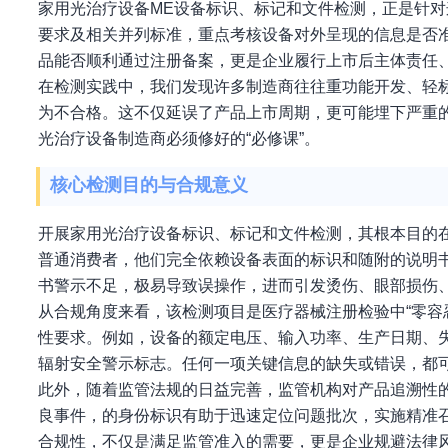
家用光治疗设备ME设备标识、标记和文件检测，正是针
要求及相关并列标准，重点考核设备对外呈现的信息是否
品能否顺利通过注册备案，更是企业履行上市后主体责任
在检测实践中，我们发现许多制造商往往重功能开发、轻
为不合格。这不仅延误了产品上市周期，更可能埋下严重
光治疗设备制造商必须修好的“必修课”。
核心检测目的与合规意义
开展家用光治疗设备标识、标记和文件检测，其根本目的在
普通消费者，他们完全依赖设备表面的标识和随附的说明
书警示不足，极易导致误操作，进而引发烫伤、眼部损伤
从合规角度来看，该检测项目是医疗器械注册检验中“零容
性要求。例如，设备的额定电压、输入功率、生产日期、
辐射安全警示标志。任何一项关键信息的缺失或错误，都
此外，随着监管法规的日益完善，监管机构对产品追溯性
良事件，的身份标识有助于迅速定位问题批次，实施精准
合规性，不仅是满足监管准入的需要，更是企业规避法律