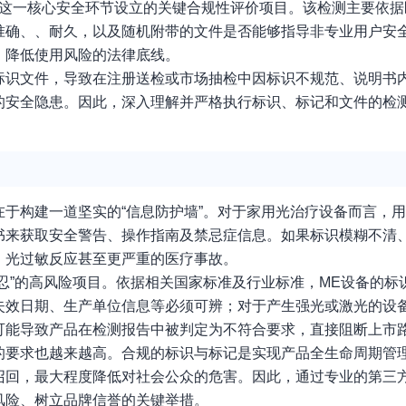
对这一核心安全环节设立的关键合规性评价项目。该检测主要依据
准确、、耐久，以及随机附带的文件是否能够指导非专业用户安
、降低使用风险的法律底线。
标识文件，导致在注册送检或市场抽检中因标识不规范、说明书
的安全隐患。因此，深入理解并严格执行标识、标记和文件的检
于构建一道坚实的“信息防护墙”。对于家用光治疗设备而言，
书来获取安全警告、操作指南及禁忌症信息。如果标识模糊不清
、光过敏反应甚至更严重的医疗事故。
忍”的高风险项目。依据相关国家标准及行业标准，ME设备的标
失效日期、生产单位信息等必须可辨；对于产生强光或激光的设
可能导致产品在检测报告中被判定为不符合要求，直接阻断上市
的要求也越来越高。合规的标识与标记是实现产品全生命周期管
召回，最大程度降低对社会公众的危害。因此，通过专业的第三
风险、树立品牌信誉的关键举措。