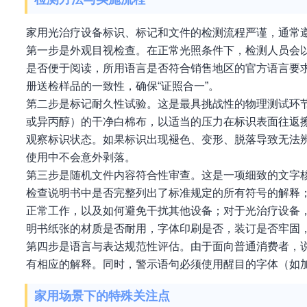
家用光治疗设备标识、标记和文件的检测流程严谨，通常遵
第一步是外观目视检查。在正常光照条件下，检测人员会
是否便于阅读，所用语言是否符合销售地区的官方语言要
册送检样品的一致性，确保“证照合一”。
第二步是标记耐久性试验。这是最具挑战性的物理测试环
或异丙醇）的干净白棉布，以适当的压力在标识表面往返擦
观察标识状态。如果标识出现褪色、变形、脱落导致无法
使用中不会意外剥落。
第三步是随机文件内容符合性审查。这是一项细致的文字核
检查说明书中是否完整列出了标准规定的所有符号的解释
正常工作，以及如何避免干扰其他设备；对于光治疗设备
明书纸张的材质是否耐用，字体印刷是否，装订是否牢固
第四步是语言与表达规范性评估。由于面向普通消费者，
有相应的解释。同时，警示语句必须使用醒目的字体（如
家用场景下的特殊关注点