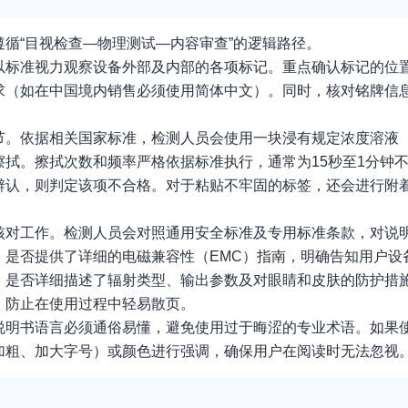
循“目视检查—物理测试—内容审查”的逻辑路径。
以标准视力观察设备外部及内部的各项标记。重点确认标记的位
求（如在中国境内销售必须使用简体中文）。同时，核对铭牌信
节。依据相关国家标准，检测人员会使用一块浸有规定浓度溶液
拭。擦拭次数和频率严格依据标准执行，通常为15秒至1分钟
辨认，则判定该项不合格。对于粘贴不牢固的标签，还会进行附
对工作。检测人员会对照通用安全标准及专用标准条款，对说明
；是否提供了详细的电磁兼容性（EMC）指南，明确告知用户设
，是否详细描述了辐射类型、输出参数及对眼睛和皮肤的防护措
，防止在使用过程中轻易散页。
说明书语言必须通俗易懂，避免使用过于晦涩的专业术语。如果
加粗、加大字号）或颜色进行强调，确保用户在阅读时无法忽视