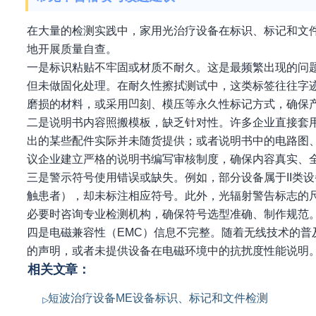
在大量的检测实践中，家用光治疗设备在标识、标记和文
地开展质量自查。
一是标识粘贴不牢固或材质不耐久。这是最频繁出现的问
但未做固化处理。在耐久性擦拭测试中，这类标签往往字
磨损的材料，或采用凹刻、模压等永久性标记方式，确保
二是说明书内容照搬模板，缺乏针对性。许多企业直接套
出的某些配件实际并未随货提供；或者说明书中的电路图
议企业建立严格的说明书编写审核制度，确保内容真实、
三是警示符号使用错误或缺失。例如，部分设备属于II类设
触患者），却未标注相应符号。此外，光辐射警告标志的
必要时咨询专业检测机构，确保符号选型准确、制作规范
四是电磁兼容性（EMC）信息不完整。随着无线技术的普
的声明，或者未提供设备在电磁环境中的抗扰度性能说明。
相关文章：
短波治疗设备ME设备标识、标记和文件检测