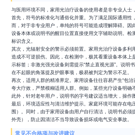
与医用环境不同，家用光治疗设备的使用者是非专业人士
首先，符号的标准化与通俗化并重。为了满足国际通用性，标准
而，对于非专业用户，单纯的符号可能造成理解障碍。因
设备本体或说明书的醒目位置直接使用文字辅助说明。检
标识含义。
其次，光辐射安全的警示必须前置。家用光治疗设备多利
造成不可逆损伤。因此，在检测中，极其看重设备本体上
示标签；非激光强光设备则需提示“禁止直视光源”。说明
在不起眼的角落提及护眼事项，极易被判定为警示不足。
再次，适用人群的精准界定。家用设备往往容易产生“包治
夸大疗效，严禁模糊适用人群。例如，某些光疗设备明确
此外，针对老年用户，说明书的字号建议适当增大，操作
最后，环境适应性与清洁维护提示。家庭环境可能存在电
围）。同时，由于家用设备由用户自行清洁，说明书必须
外壳），防止因清洁不当导致设备损坏或电气安全事故。
常见不合格项与改进建议